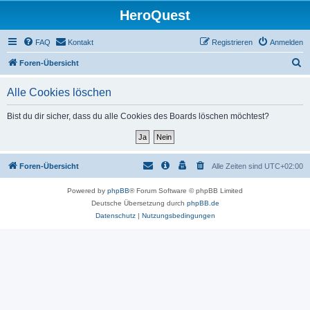
HeroQuest
FAQ
Kontakt
Registrieren
Anmelden
S
Foren-Übersicht
u
Alle Cookies löschen
c
h
Bist du dir sicher, dass du alle Cookies des Boards löschen möchtest?
e
Foren-Übersicht
Alle Zeiten sind
UTC+02:00
Powered by
phpBB
® Forum Software © phpBB Limited
Deutsche Übersetzung durch
phpBB.de
Datenschutz
|
Nutzungsbedingungen