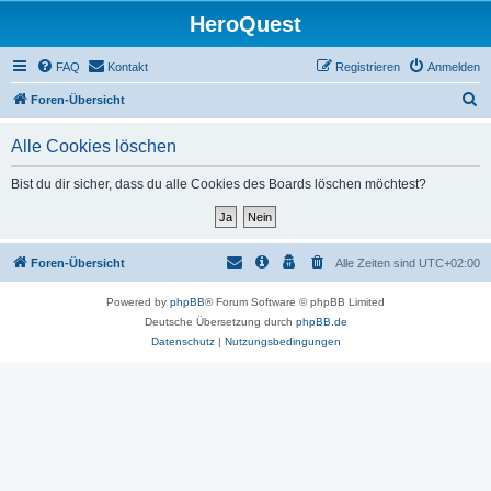
HeroQuest
FAQ
Kontakt
Registrieren
Anmelden
S
Foren-Übersicht
u
Alle Cookies löschen
c
h
Bist du dir sicher, dass du alle Cookies des Boards löschen möchtest?
e
Foren-Übersicht
Alle Zeiten sind
UTC+02:00
Powered by
phpBB
® Forum Software © phpBB Limited
Deutsche Übersetzung durch
phpBB.de
Datenschutz
|
Nutzungsbedingungen