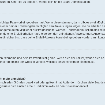
 wurden. Um Hilfe zu erhalten, wende dich an die Board-Administration.
 richtige Passwort eingegeben hast. Wenn diese stimmen, dann gibt es zwei Mögl
tern oder deiner Erziehungsberechtigten den Anweisungen folgen, die du erhalten ha
u angemeldeten Mitglieder erst freigeschaltet werden – entweder musst du dies selbs
. Wenn du eine E-Mail erhalten hast, folge den dort enthaltenen Anweisungen. Ansons
 dir sicher bist, dass deine E-Mail-Adresse korrekt eingegeben wurde, dann kontak
Benutzername und dein Passwort richtig sind. Wenn dies der Fall ist, wende dich a
ionsproblem mit der Website vorliegt, welches ein Administrator lösen muss.
icht mehr anmelden?!
erschieden Gründen deaktiviert oder gelöscht hat. Außerdem löschen viele Boards r
triere dich einfach erneut und nimm aktiv an den Diskussionen teil!