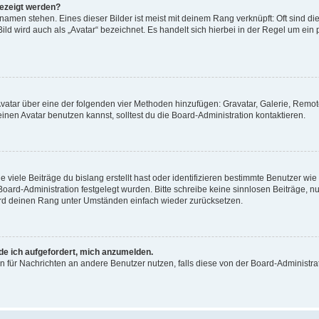
gezeigt werden?
amen stehen. Eines dieser Bilder ist meist mit deinem Rang verknüpft: Oft sind di
ld wird auch als „Avatar“ bezeichnet. Es handelt sich hierbei in der Regel um ein
 Avatar über eine der folgenden vier Methoden hinzufügen: Gravatar, Galerie, Rem
en Avatar benutzen kannst, solltest du die Board-Administration kontaktieren.
viele Beiträge du bislang erstellt hast oder identifizieren bestimmte Benutzer w
 Board-Administration festgelegt wurden. Bitte schreibe keine sinnlosen Beiträge
wird deinen Rang unter Umständen einfach wieder zurücksetzen.
rde ich aufgefordert, mich anzumelden.
ion für Nachrichten an andere Benutzer nutzen, falls diese von der Board-Administ