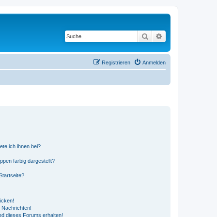
Suche
Erweiterte Suche
Registrieren
Anmelden
ete ich ihnen bei?
en farbig dargestellt?
tartseite?
icken!
 Nachrichten!
ed dieses Forums erhalten!