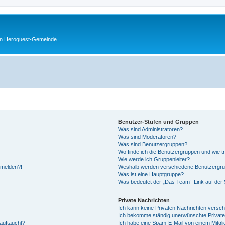
en Heroquest-Gemeinde
Benutzer-Stufen und Gruppen
Was sind Administratoren?
Was sind Moderatoren?
Was sind Benutzergruppen?
Wo finde ich die Benutzergruppen und wie tr
Wie werde ich Gruppenleiter?
anmelden?!
Weshalb werden verschiedene Benutzergrupp
Was ist eine Hauptgruppe?
Was bedeutet der „Das Team“-Link auf der S
Private Nachrichten
Ich kann keine Privaten Nachrichten versch
Ich bekomme ständig unerwünschte Private
auftaucht?
Ich habe eine Spam-E-Mail von einem Mitgli