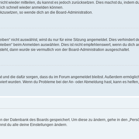
 nicht wieder mitteilen, du kannst es jedoch zurücksetzen. Dies machst du, indem 
 dich schnell wieder anmelden können.
ückzusetzen, so wende dich an die Board-Administration.
en“ nicht auswählst, wirst du nur für eine Sitzung angemeldet. Dies verhindert 
leiben“ beim Anmelden auswählen. Dies ist nicht empfehlenswert, wenn du dich an
 steht, dann wurde sie vermutlich von der Board-Administration ausgeschaltet.
 hat und die dafür sorgen, dass du im Forum angemeldet bleibst. Außerdem ermögli
tiviert wurden. Wenn du Probleme bei der An- oder Abmeldung hast, kann es helfen
n in der Datenbank des Boards gespeichert. Um diese zu ändern, gehe in den „Persö
nst du alle deine Einstellungen ändern.