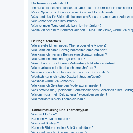
Die Forenuhr geht falsch!
Ich habe die Zeitzone eingestellt, aber die Forenuhr geht immer noch f
Meine Sprache steht auf diesem Board nicht zur Auswahl!
Was sind das für Bilder, die bei meinem Benutzernamen angezeigt we
Wie verwende ich einen Avatar?
Was ist mein Rang und wie kann ich ihn ändern?
Wenn ich bei einem Benutzer auf den E-Mail-Link klicke, werde ich au
Beiträge schreiben
Wie erstelle ich ein neues Thema oder eine Antwort?
Wie kann ich einen Beitrag bearbeiten oder löschen?
Wie kann ich meinem Beitrag eine Signatur anfügen?
Wie kann ich eine Umfrage erstellen?
Wieso kann ich nicht mehr Antwortmöglichkeiten erstellen?
Wie bearbeite oder lösche ich eine Umfrage?
Warum kann ich auf bestimmte Foren nicht zugreifen?
Weshalb kann ich keine Dateianhänge anfügen?
Weshalb wurde ich verwarnt?
Wie kann ich Beiträge den Moderatoren melden?
Was bewirkt die „Speichern“-Schaltfläche beim Schreiben eines Beitra
Warum muss mein Beitrag erst freigegeben werden?
Wie markiere ich ein Thema als neu?
Textformatierung und Thementypen
Was ist BBCode?
Kann ich HTML benutzen?
Was sind Smileys?
Kann ich Bilder in meine Beiträge einfügen?
Was sind globale Bekanntmachungen?