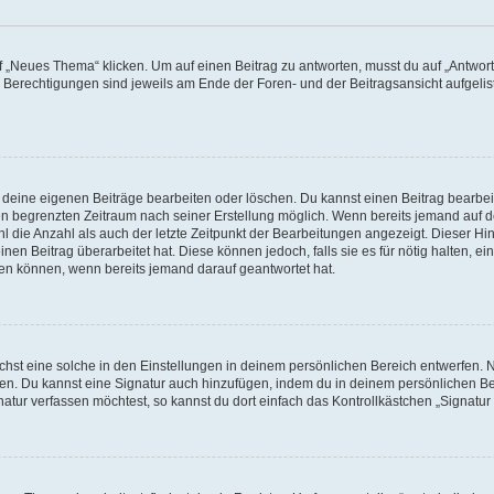
„Neues Thema“ klicken. Um auf einen Beitrag zu antworten, musst du auf „Antworte
e Berechtigungen sind jeweils am Ende der Foren- und der Beitragsansicht aufgeliste
r deine eigenen Beiträge bearbeiten oder löschen. Du kannst einen Beitrag bearbe
inen begrenzten Zeitraum nach seiner Erstellung möglich. Wenn bereits jemand auf de
 die Anzahl als auch der letzte Zeitpunkt der Bearbeitungen angezeigt. Dieser Hi
en Beitrag überarbeitet hat. Diese können jedoch, falls sie es für nötig halten, ei
hen können, wenn bereits jemand darauf geantwortet hat.
st eine solche in den Einstellungen in deinem persönlichen Bereich entwerfen. Na
eren. Du kannst eine Signatur auch hinzufügen, indem du in deinem persönlichen 
atur verfassen möchtest, so kannst du dort einfach das Kontrollkästchen „Signatu