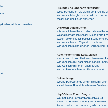
alsch!
Freunde und ignorierte Mitglieder
Wozu benötige ich die Listen der Freunde un
rden?
Wie kann ich Mitglieder zur Liste der Freund
wieder aus den Listen entfernen?
fgefordert, mich anzumelden.
Die Foren durchsuchen
Wie kann ich ein Forum oder mehrere For
Weshalb erhalte ich bei der Suche keine Er
Warum bekomme ich bei der Suche eine lee
Wie kann ich nach Mitgliedern suchen?
Wie kann ich meine eigenen Beiträge und T
Abonnements und Lesezeichen
Was ist der Unterschied zwischen einem L
Wie kann ich ein Lesezeichen auf ein Them
Wie kann ich ein Forum abonnieren?
Wie deaktiviere ich meine Abonnements?
gs?
Dateianhänge
Welche Dateianhänge sind in diesem Forum
Kann ich eine Übersicht all meiner Dateian
phpBB betreffende Fragen
Wer hat diese Forensoftware entwickelt?
Warum ist Funktion x oder y nicht enthalten
An wen soll ich mich wenden, falls es Besc