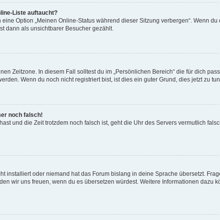
ine-Liste auftaucht?
n eine Option „Meinen Online-Status während dieser Sitzung verbergen“. Wenn du d
st dann als unsichtbarer Besucher gezählt.
en Zeitzone. In diesem Fall solltest du im „Persönlichen Bereich“ die für dich passe
den. Wenn du noch nicht registriert bist, ist dies ein guter Grund, dies jetzt zu tun
mer noch falsch!
t hast und die Zeit trotzdem noch falsch ist, geht die Uhr des Servers vermutlich fal
t installiert oder niemand hat das Forum bislang in deine Sprache übersetzt. Frag
, würden wir uns freuen, wenn du es übersetzen würdest. Weitere Informationen dazu