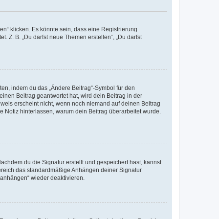
n“ klicken. Es könnte sein, dass eine Registrierung
t. Z. B. „Du darfst neue Themen erstellen“, „Du darfst
iten, indem du das „Ändere Beitrag“-Symbol für den
inen Beitrag geantwortet hat, wird dein Beitrag in der
nweis erscheint nicht, wenn noch niemand auf deinen Beitrag
ne Notiz hinterlassen, warum dein Beitrag überarbeitet wurde.
chdem du die Signatur erstellt und gespeichert hast, kannst
Bereich das standardmäßige Anhängen deiner Signatur
r anhängen“ wieder deaktivieren.