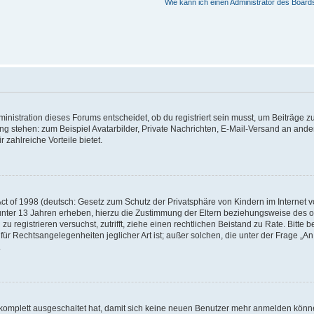
Wie kann ich einen Administrator des Board
istration dieses Forums entscheidet, ob du registriert sein musst, um Beiträge zu s
ung stehen: zum Beispiel Avatarbilder, Private Nachrichten, E-Mail-Versand an ander
 zahlreiche Vorteile bietet.
t of 1998 (deutsch: Gesetz zum Schutz der Privatsphäre von Kindern im Internet vo
unter 13 Jahren erheben, hierzu die Zustimmung der Eltern beziehungsweise des o
h zu registrieren versuchst, zutrifft, ziehe einen rechtlichen Beistand zu Rate. Bit
für Rechtsangelegenheiten jeglicher Art ist; außer solchen, die unter der Frage „
.
g komplett ausgeschaltet hat, damit sich keine neuen Benutzer mehr anmelden könn