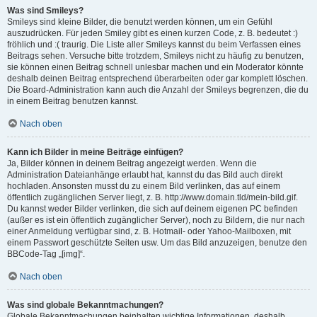
Was sind Smileys?
Smileys sind kleine Bilder, die benutzt werden können, um ein Gefühl
auszudrücken. Für jeden Smiley gibt es einen kurzen Code, z. B. bedeutet :)
fröhlich und :( traurig. Die Liste aller Smileys kannst du beim Verfassen eines
Beitrags sehen. Versuche bitte trotzdem, Smileys nicht zu häufig zu benutzen,
sie können einen Beitrag schnell unlesbar machen und ein Moderator könnte
deshalb deinen Beitrag entsprechend überarbeiten oder gar komplett löschen.
Die Board-Administration kann auch die Anzahl der Smileys begrenzen, die du
in einem Beitrag benutzen kannst.
Nach oben
Kann ich Bilder in meine Beiträge einfügen?
Ja, Bilder können in deinem Beitrag angezeigt werden. Wenn die
Administration Dateianhänge erlaubt hat, kannst du das Bild auch direkt
hochladen. Ansonsten musst du zu einem Bild verlinken, das auf einem
öffentlich zugänglichen Server liegt, z. B. http://www.domain.tld/mein-bild.gif.
Du kannst weder Bilder verlinken, die sich auf deinem eigenen PC befinden
(außer es ist ein öffentlich zugänglicher Server), noch zu Bildern, die nur nach
einer Anmeldung verfügbar sind, z. B. Hotmail- oder Yahoo-Mailboxen, mit
einem Passwort geschützte Seiten usw. Um das Bild anzuzeigen, benutze den
BBCode-Tag „[img]“.
Nach oben
Was sind globale Bekanntmachungen?
Globale Bekanntmachungen beinhalten wichtige Informationen, deshalb