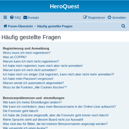
HeroQuest
FAQ
Kontakt
Registrieren
Anmelden
S
Foren-Übersicht
Häufig gestellte Fragen
u
Häufig gestellte Fragen
c
h
Registrierung und Anmeldung
Wozu muss ich mich registrieren?
e
Was ist COPPA?
Warum kann ich mich nicht registrieren?
Ich habe mich registriert, kann mich aber nicht anmelden!
Warum kann ich mich nicht anmelden?
Ich habe mich vor einiger Zeit registriert, kann mich aber nicht mehr anmelden?!
Ich habe mein Passwort vergessen!
Warum werde ich automatisch abgemeldet?
Wozu ist die Funktion „Alle Cookies löschen“?
Benutzerpräferenzen und -einstellungen
Wie kann ich meine Einstellungen ändern?
Wie kann ich verhindern, dass mein Benutzername in der Online-Liste auftaucht?
Die Forenuhr geht falsch!
Ich habe die Zeitzone eingestellt, aber die Forenuhr geht immer noch falsch!
Meine Sprache steht auf diesem Board nicht zur Auswahl!
Was sind das für Bilder, die bei meinem Benutzernamen angezeigt werden?
Wie verwende ich einen Avatar?