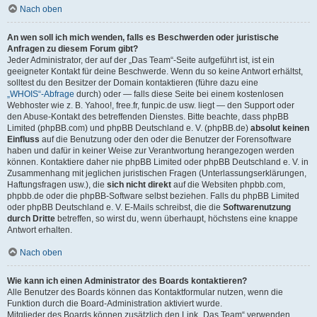
Nach oben
An wen soll ich mich wenden, falls es Beschwerden oder juristische
Anfragen zu diesem Forum gibt?
Jeder Administrator, der auf der „Das Team“-Seite aufgeführt ist, ist ein
geeigneter Kontakt für deine Beschwerde. Wenn du so keine Antwort erhältst,
solltest du den Besitzer der Domain kontaktieren (führe dazu eine
„WHOIS“-Abfrage
durch) oder — falls diese Seite bei einem kostenlosen
Webhoster wie z. B. Yahoo!, free.fr, funpic.de usw. liegt — den Support oder
den Abuse-Kontakt des betreffenden Dienstes. Bitte beachte, dass phpBB
Limited (phpBB.com) und phpBB Deutschland e. V. (phpBB.de)
absolut keinen
Einfluss
auf die Benutzung oder den oder die Benutzer der Forensoftware
haben und dafür in keiner Weise zur Verantwortung herangezogen werden
können. Kontaktiere daher nie phpBB Limited oder phpBB Deutschland e. V. in
Zusammenhang mit jeglichen juristischen Fragen (Unterlassungserklärungen,
Haftungsfragen usw.), die
sich nicht direkt
auf die Websiten phpbb.com,
phpbb.de oder die phpBB-Software selbst beziehen. Falls du phpBB Limited
oder phpBB Deutschland e. V. E-Mails schreibst, die die
Softwarenutzung
durch Dritte
betreffen, so wirst du, wenn überhaupt, höchstens eine knappe
Antwort erhalten.
Nach oben
Wie kann ich einen Administrator des Boards kontaktieren?
Alle Benutzer des Boards können das Kontaktformular nutzen, wenn die
Funktion durch die Board-Administration aktiviert wurde.
Mitglieder des Boards können zusätzlich den Link „Das Team“ verwenden.