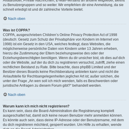
Avatarbilder, Private Nachrichten, E-Mail-Versand an andere Mitglieder, Beitritt
zu Benutzergruppen und so weiter. Wir empfehlen dir eine Anmeldung, da sie
schnell erledigt ist und dir zahlreiche Vorteile bietet.
Nach oben
Was ist COPPA?
COPPA, ausgeschrieben Children’s Online Privacy Protection Act of 1998
(deutsch: Gesetz zum Schutz der Privatsphäre von Kindern im Internet von
1998) ist ein Gesetz in den USA, welches festlegt, dass Websites, die
möglicherweise persönliche Daten von Kindern unter 13 Jahren erheben,
hierzu die Zustimmung der Eltern beziehungsweise des oder der
Erziehungsberechtigten benötigen. Wenn du dir unsicher bist, ob dies auf dich
oder die Website, auf der du dich zu registrieren versuchst, zutrifft, ziehe einen
rechtlichen Beistand zu Rate. Bitte beachte, dass phpBB Limited und der
Besitzer dieses Boards keine Rechtsberatung anbieten kann und nicht die
Anlaufstelle für Rechtsangelegenheiten jeglicher Art ist; außer solchen, die
unter der Frage „An wen soll ich mich wenden, falls es Beschwerden oder
juristische Anfragen zu diesem Forum gibt?“ behandelt werden.
Nach oben
Warum kann ich mich nicht registrieren?
Es kann sein, dass die Board-Administration die Registrierung komplett
ausgeschaltet hat, damit sich keine neuen Benutzer mehr anmelden können.
Es könnte auch sein, dass deine IP-Adresse oder der Benutzername, mit dem
du dich registrieren möchtest, gesperrt wurden. Um Hilfe zu erhalten, wende