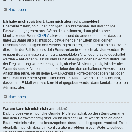
dich an die Board-Administration.
Nach oben
Ich habe mich registriert, kann mich aber nicht anmelden!
Überprüfe zuerst, ob du den richtigen Benutzernamen und das richtige
Passwort eingegeben hast. Wenn diese stimmen, dann gibt es zwei
Möglichkeiten. Wenn
COPPA
aktiviert ist und du angegeben hast, dass du
unter 13 Jahre alt bist, musst du bzw. einer deiner Eltern oder deiner
Erziehungsberechtigten den Anweisungen folgen, die du erhalten hast. Wenn
dies nicht der Fall ist, muss dein Benutzerkonto vielleicht aktiviert werden. Bei
einigen Boards müssen alle neu angemeldeten Mitglieder erst freigeschaltet
werden – entweder musst du dies selbst erledigen oder ein Administrator. Bei
der Registrierung wurde dir mitgeteilt, ob eine Aktivierung nötig ist oder nicht.
Wenn du eine E-Mail erhalten hast, folge den dort enthaltenen Anweisungen.
Ansonsten prüfe, ob du deine E-Mail-Adresse korrekt eingegeben hast oder
die E-Mail von einem Spam-Filter blockiert wurde. Wenn du dir sicher bist,
dass deine E-Mail-Adresse korrekt eingegeben wurde, dann kontaktiere einen
Administrator.
Nach oben
Warum kann ich mich nicht anmelden?
Dafür gibt es viele mögliche Gründe. Prüfe zunächst, ob dein Benutzername
und dein Passwort richtig sind. Wenn dies der Fall ist, wende dich an einen
Board-Administrator, um sicherzugehen, dass du nicht gesperrt wurdest. Es ist
ebenfalls möglich, dass ein Konfigurationsproblem mit der Website vorliegt,