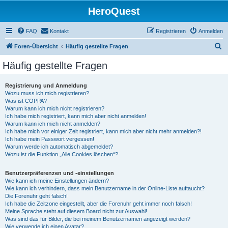
HeroQuest
FAQ
Kontakt
Registrieren
Anmelden
S
Foren-Übersicht
Häufig gestellte Fragen
u
Häufig gestellte Fragen
c
h
Registrierung und Anmeldung
Wozu muss ich mich registrieren?
e
Was ist COPPA?
Warum kann ich mich nicht registrieren?
Ich habe mich registriert, kann mich aber nicht anmelden!
Warum kann ich mich nicht anmelden?
Ich habe mich vor einiger Zeit registriert, kann mich aber nicht mehr anmelden?!
Ich habe mein Passwort vergessen!
Warum werde ich automatisch abgemeldet?
Wozu ist die Funktion „Alle Cookies löschen“?
Benutzerpräferenzen und -einstellungen
Wie kann ich meine Einstellungen ändern?
Wie kann ich verhindern, dass mein Benutzername in der Online-Liste auftaucht?
Die Forenuhr geht falsch!
Ich habe die Zeitzone eingestellt, aber die Forenuhr geht immer noch falsch!
Meine Sprache steht auf diesem Board nicht zur Auswahl!
Was sind das für Bilder, die bei meinem Benutzernamen angezeigt werden?
Wie verwende ich einen Avatar?