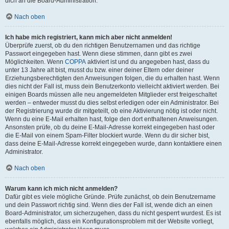
dich an die Board-Administration.
Nach oben
Ich habe mich registriert, kann mich aber nicht anmelden!
Überprüfe zuerst, ob du den richtigen Benutzernamen und das richtige
Passwort eingegeben hast. Wenn diese stimmen, dann gibt es zwei
Möglichkeiten. Wenn
COPPA
aktiviert ist und du angegeben hast, dass du
unter 13 Jahre alt bist, musst du bzw. einer deiner Eltern oder deiner
Erziehungsberechtigten den Anweisungen folgen, die du erhalten hast. Wenn
dies nicht der Fall ist, muss dein Benutzerkonto vielleicht aktiviert werden. Bei
einigen Boards müssen alle neu angemeldeten Mitglieder erst freigeschaltet
werden – entweder musst du dies selbst erledigen oder ein Administrator. Bei
der Registrierung wurde dir mitgeteilt, ob eine Aktivierung nötig ist oder nicht.
Wenn du eine E-Mail erhalten hast, folge den dort enthaltenen Anweisungen.
Ansonsten prüfe, ob du deine E-Mail-Adresse korrekt eingegeben hast oder
die E-Mail von einem Spam-Filter blockiert wurde. Wenn du dir sicher bist,
dass deine E-Mail-Adresse korrekt eingegeben wurde, dann kontaktiere einen
Administrator.
Nach oben
Warum kann ich mich nicht anmelden?
Dafür gibt es viele mögliche Gründe. Prüfe zunächst, ob dein Benutzername
und dein Passwort richtig sind. Wenn dies der Fall ist, wende dich an einen
Board-Administrator, um sicherzugehen, dass du nicht gesperrt wurdest. Es ist
ebenfalls möglich, dass ein Konfigurationsproblem mit der Website vorliegt,