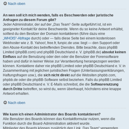
Nach oben
An wen soll ich mich wenden, falls es Beschwerden oder juristische
Anfragen zu diesem Forum gibt?
Jeder Administrator, der auf der „Das Team“-Seite aufgeführt ist, ist ein
geeigneter Kontakt für deine Beschwerde. Wenn du so keine Antwort erhältst,
solltest du den Besitzer der Domain kontaktieren (führe dazu eine
„WHOIS“-Abfrage
durch) oder — falls diese Seite bei einem kostenlosen
Webhoster wie z. B. Yahoo!, free.fr, funpic.de usw. liegt — den Support oder
den Abuse-Kontakt des betreffenden Dienstes. Bitte beachte, dass phpBB
Limited (phpBB.com) und phpBB Deutschland e. V. (phpBB.de)
absolut keinen
Einfluss
auf die Benutzung oder den oder die Benutzer der Forensoftware
haben und dafür in keiner Weise zur Verantwortung herangezogen werden
können. Kontaktiere daher nie phpBB Limited oder phpBB Deutschland e. V. in
Zusammenhang mit jeglichen juristischen Fragen (Unterlassungserklärungen,
Haftungsfragen usw.), die
sich nicht direkt
auf die Websiten phpbb.com,
phpbb.de oder die phpBB-Software selbst beziehen. Falls du phpBB Limited
oder phpBB Deutschland e. V. E-Mails schreibst, die die
Softwarenutzung
durch Dritte
betreffen, so wirst du, wenn überhaupt, höchstens eine knappe
Antwort erhalten.
Nach oben
Wie kann ich einen Administrator des Boards kontaktieren?
Alle Benutzer des Boards können das Kontaktformular nutzen, wenn die
Funktion durch die Board-Administration aktiviert wurde.
Mitglieder des Boards können zusätzlich den Link „Das Team“ verwenden.