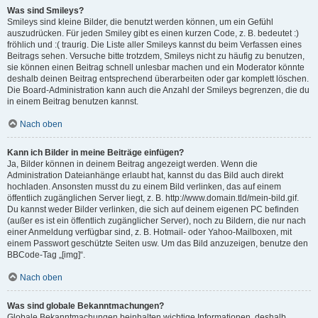
Was sind Smileys?
Smileys sind kleine Bilder, die benutzt werden können, um ein Gefühl
auszudrücken. Für jeden Smiley gibt es einen kurzen Code, z. B. bedeutet :)
fröhlich und :( traurig. Die Liste aller Smileys kannst du beim Verfassen eines
Beitrags sehen. Versuche bitte trotzdem, Smileys nicht zu häufig zu benutzen,
sie können einen Beitrag schnell unlesbar machen und ein Moderator könnte
deshalb deinen Beitrag entsprechend überarbeiten oder gar komplett löschen.
Die Board-Administration kann auch die Anzahl der Smileys begrenzen, die du
in einem Beitrag benutzen kannst.
Nach oben
Kann ich Bilder in meine Beiträge einfügen?
Ja, Bilder können in deinem Beitrag angezeigt werden. Wenn die
Administration Dateianhänge erlaubt hat, kannst du das Bild auch direkt
hochladen. Ansonsten musst du zu einem Bild verlinken, das auf einem
öffentlich zugänglichen Server liegt, z. B. http://www.domain.tld/mein-bild.gif.
Du kannst weder Bilder verlinken, die sich auf deinem eigenen PC befinden
(außer es ist ein öffentlich zugänglicher Server), noch zu Bildern, die nur nach
einer Anmeldung verfügbar sind, z. B. Hotmail- oder Yahoo-Mailboxen, mit
einem Passwort geschützte Seiten usw. Um das Bild anzuzeigen, benutze den
BBCode-Tag „[img]“.
Nach oben
Was sind globale Bekanntmachungen?
Globale Bekanntmachungen beinhalten wichtige Informationen, deshalb