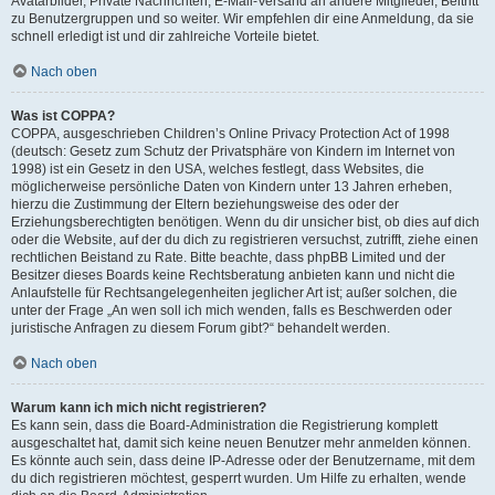
Avatarbilder, Private Nachrichten, E-Mail-Versand an andere Mitglieder, Beitritt
zu Benutzergruppen und so weiter. Wir empfehlen dir eine Anmeldung, da sie
schnell erledigt ist und dir zahlreiche Vorteile bietet.
Nach oben
Was ist COPPA?
COPPA, ausgeschrieben Children’s Online Privacy Protection Act of 1998
(deutsch: Gesetz zum Schutz der Privatsphäre von Kindern im Internet von
1998) ist ein Gesetz in den USA, welches festlegt, dass Websites, die
möglicherweise persönliche Daten von Kindern unter 13 Jahren erheben,
hierzu die Zustimmung der Eltern beziehungsweise des oder der
Erziehungsberechtigten benötigen. Wenn du dir unsicher bist, ob dies auf dich
oder die Website, auf der du dich zu registrieren versuchst, zutrifft, ziehe einen
rechtlichen Beistand zu Rate. Bitte beachte, dass phpBB Limited und der
Besitzer dieses Boards keine Rechtsberatung anbieten kann und nicht die
Anlaufstelle für Rechtsangelegenheiten jeglicher Art ist; außer solchen, die
unter der Frage „An wen soll ich mich wenden, falls es Beschwerden oder
juristische Anfragen zu diesem Forum gibt?“ behandelt werden.
Nach oben
Warum kann ich mich nicht registrieren?
Es kann sein, dass die Board-Administration die Registrierung komplett
ausgeschaltet hat, damit sich keine neuen Benutzer mehr anmelden können.
Es könnte auch sein, dass deine IP-Adresse oder der Benutzername, mit dem
du dich registrieren möchtest, gesperrt wurden. Um Hilfe zu erhalten, wende