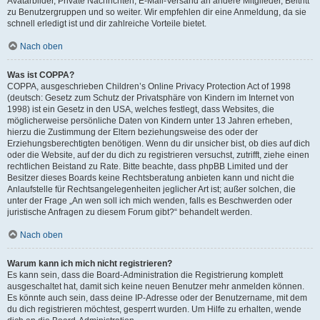
Avatarbilder, Private Nachrichten, E-Mail-Versand an andere Mitglieder, Beitritt
zu Benutzergruppen und so weiter. Wir empfehlen dir eine Anmeldung, da sie
schnell erledigt ist und dir zahlreiche Vorteile bietet.
Nach oben
Was ist COPPA?
COPPA, ausgeschrieben Children’s Online Privacy Protection Act of 1998
(deutsch: Gesetz zum Schutz der Privatsphäre von Kindern im Internet von
1998) ist ein Gesetz in den USA, welches festlegt, dass Websites, die
möglicherweise persönliche Daten von Kindern unter 13 Jahren erheben,
hierzu die Zustimmung der Eltern beziehungsweise des oder der
Erziehungsberechtigten benötigen. Wenn du dir unsicher bist, ob dies auf dich
oder die Website, auf der du dich zu registrieren versuchst, zutrifft, ziehe einen
rechtlichen Beistand zu Rate. Bitte beachte, dass phpBB Limited und der
Besitzer dieses Boards keine Rechtsberatung anbieten kann und nicht die
Anlaufstelle für Rechtsangelegenheiten jeglicher Art ist; außer solchen, die
unter der Frage „An wen soll ich mich wenden, falls es Beschwerden oder
juristische Anfragen zu diesem Forum gibt?“ behandelt werden.
Nach oben
Warum kann ich mich nicht registrieren?
Es kann sein, dass die Board-Administration die Registrierung komplett
ausgeschaltet hat, damit sich keine neuen Benutzer mehr anmelden können.
Es könnte auch sein, dass deine IP-Adresse oder der Benutzername, mit dem
du dich registrieren möchtest, gesperrt wurden. Um Hilfe zu erhalten, wende