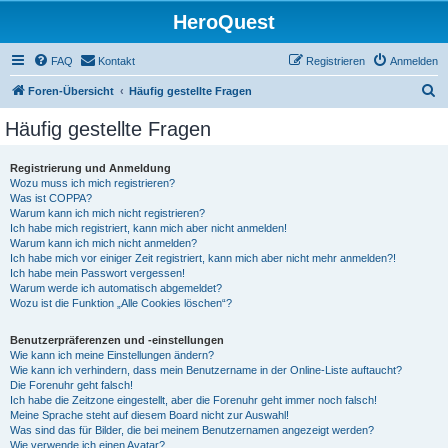
HeroQuest
FAQ
Kontakt
Registrieren
Anmelden
S
Foren-Übersicht
Häufig gestellte Fragen
u
Häufig gestellte Fragen
c
h
Registrierung und Anmeldung
Wozu muss ich mich registrieren?
e
Was ist COPPA?
Warum kann ich mich nicht registrieren?
Ich habe mich registriert, kann mich aber nicht anmelden!
Warum kann ich mich nicht anmelden?
Ich habe mich vor einiger Zeit registriert, kann mich aber nicht mehr anmelden?!
Ich habe mein Passwort vergessen!
Warum werde ich automatisch abgemeldet?
Wozu ist die Funktion „Alle Cookies löschen“?
Benutzerpräferenzen und -einstellungen
Wie kann ich meine Einstellungen ändern?
Wie kann ich verhindern, dass mein Benutzername in der Online-Liste auftaucht?
Die Forenuhr geht falsch!
Ich habe die Zeitzone eingestellt, aber die Forenuhr geht immer noch falsch!
Meine Sprache steht auf diesem Board nicht zur Auswahl!
Was sind das für Bilder, die bei meinem Benutzernamen angezeigt werden?
Wie verwende ich einen Avatar?