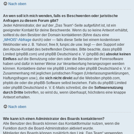
Nach oben
An wen soll ich mich wenden, falls es Beschwerden oder juristische
Anfragen zu diesem Forum gibt?
Jeder Administrator, der auf der „Das Team“-Seite aufgeführt ist, ist ein
geeigneter Kontakt für deine Beschwerde. Wenn du so keine Antwort erhältst,
solltest du den Besitzer der Domain kontaktieren (führe dazu eine
„WHOIS“-Abfrage
durch) oder — falls diese Seite bei einem kostenlosen
Webhoster wie z. B. Yahoo!, free.fr, funpic.de usw. liegt — den Support oder
den Abuse-Kontakt des betreffenden Dienstes. Bitte beachte, dass phpBB
Limited (phpBB.com) und phpBB Deutschland e. V. (phpBB.de)
absolut keinen
Einfluss
auf die Benutzung oder den oder die Benutzer der Forensoftware
haben und dafür in keiner Weise zur Verantwortung herangezogen werden
können. Kontaktiere daher nie phpBB Limited oder phpBB Deutschland e. V. in
Zusammenhang mit jeglichen juristischen Fragen (Unterlassungserklärungen,
Haftungsfragen usw.), die
sich nicht direkt
auf die Websiten phpbb.com,
phpbb.de oder die phpBB-Software selbst beziehen. Falls du phpBB Limited
oder phpBB Deutschland e. V. E-Mails schreibst, die die
Softwarenutzung
durch Dritte
betreffen, so wirst du, wenn überhaupt, höchstens eine knappe
Antwort erhalten.
Nach oben
Wie kann ich einen Administrator des Boards kontaktieren?
Alle Benutzer des Boards können das Kontaktformular nutzen, wenn die
Funktion durch die Board-Administration aktiviert wurde.
Mitglieder des Boards können zusätzlich den Link „Das Team“ verwenden.