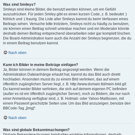
Was sind Smileys?
Smileys sind kleine Bilder, die benutzt werden können, um ein Gefühl
auszudrücken. Für jeden Smiley gibt es einen kurzen Code, z. B. bedeutet :)
fröhlich und :( traurig. Die Liste aller Smileys kannst du beim Verfassen eines
Beitrags sehen. Versuche bitte trotzdem, Smileys nicht zu häufig zu benutzen,
sie können einen Beitrag schnell unlesbar machen und ein Moderator könnte
deshalb deinen Beitrag entsprechend überarbeiten oder gar komplett löschen.
Die Board-Administration kann auch die Anzahl der Smileys begrenzen, die du
in einem Beitrag benutzen kannst.
Nach oben
Kann ich Bilder in meine Beiträge einfügen?
Ja, Bilder können in deinem Beitrag angezeigt werden. Wenn die
Administration Dateianhänge erlaubt hat, kannst du das Bild auch direkt
hochladen. Ansonsten musst du zu einem Bild verlinken, das auf einem
öffentlich zugänglichen Server liegt, z. B. http://www.domain.tld/mein-bild.gif.
Du kannst weder Bilder verlinken, die sich auf deinem eigenen PC befinden
(außer es ist ein öffentlich zugänglicher Server), noch zu Bildern, die nur nach
einer Anmeldung verfügbar sind, z. B. Hotmail- oder Yahoo-Mailboxen, mit
einem Passwort geschützte Seiten usw. Um das Bild anzuzeigen, benutze den
BBCode-Tag „[img]“.
Nach oben
Was sind globale Bekanntmachungen?
Globale Bekanntmachungen beinhalten wichtige Informationen, deshalb