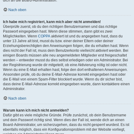
dich an die Board-Administration.
Nach oben
Ich habe mich registriert, kann mich aber nicht anmelden!
Überprüfe zuerst, ob du den richtigen Benutzernamen und das richtige
Passwort eingegeben hast. Wenn diese stimmen, dann gibt es zwei
Möglichkeiten. Wenn
COPPA
aktiviert ist und du angegeben hast, dass du
unter 13 Jahre alt bist, musst du bzw. einer deiner Eltern oder deiner
Erziehungsberechtigten den Anweisungen folgen, die du erhalten hast. Wenn
dies nicht der Fall ist, muss dein Benutzerkonto vielleicht aktiviert werden. Bei
einigen Boards müssen alle neu angemeldeten Mitglieder erst freigeschaltet
werden – entweder musst du dies selbst erledigen oder ein Administrator. Bei
der Registrierung wurde dir mitgeteilt, ob eine Aktivierung nötig ist oder nicht.
Wenn du eine E-Mail erhalten hast, folge den dort enthaltenen Anweisungen.
Ansonsten prüfe, ob du deine E-Mail-Adresse korrekt eingegeben hast oder
die E-Mail von einem Spam-Filter blockiert wurde. Wenn du dir sicher bist,
dass deine E-Mail-Adresse korrekt eingegeben wurde, dann kontaktiere einen
Administrator.
Nach oben
Warum kann ich mich nicht anmelden?
Dafür gibt es viele mögliche Gründe. Prüfe zunächst, ob dein Benutzername
und dein Passwort richtig sind. Wenn dies der Fall ist, wende dich an einen
Board-Administrator, um sicherzugehen, dass du nicht gesperrt wurdest. Es ist
ebenfalls möglich, dass ein Konfigurationsproblem mit der Website vorliegt,