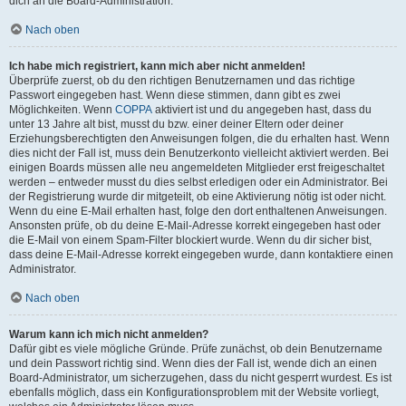
dich an die Board-Administration.
Nach oben
Ich habe mich registriert, kann mich aber nicht anmelden!
Überprüfe zuerst, ob du den richtigen Benutzernamen und das richtige
Passwort eingegeben hast. Wenn diese stimmen, dann gibt es zwei
Möglichkeiten. Wenn
COPPA
aktiviert ist und du angegeben hast, dass du
unter 13 Jahre alt bist, musst du bzw. einer deiner Eltern oder deiner
Erziehungsberechtigten den Anweisungen folgen, die du erhalten hast. Wenn
dies nicht der Fall ist, muss dein Benutzerkonto vielleicht aktiviert werden. Bei
einigen Boards müssen alle neu angemeldeten Mitglieder erst freigeschaltet
werden – entweder musst du dies selbst erledigen oder ein Administrator. Bei
der Registrierung wurde dir mitgeteilt, ob eine Aktivierung nötig ist oder nicht.
Wenn du eine E-Mail erhalten hast, folge den dort enthaltenen Anweisungen.
Ansonsten prüfe, ob du deine E-Mail-Adresse korrekt eingegeben hast oder
die E-Mail von einem Spam-Filter blockiert wurde. Wenn du dir sicher bist,
dass deine E-Mail-Adresse korrekt eingegeben wurde, dann kontaktiere einen
Administrator.
Nach oben
Warum kann ich mich nicht anmelden?
Dafür gibt es viele mögliche Gründe. Prüfe zunächst, ob dein Benutzername
und dein Passwort richtig sind. Wenn dies der Fall ist, wende dich an einen
Board-Administrator, um sicherzugehen, dass du nicht gesperrt wurdest. Es ist
ebenfalls möglich, dass ein Konfigurationsproblem mit der Website vorliegt,