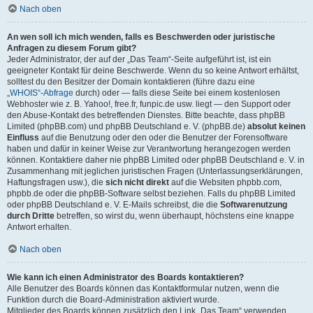
Nach oben
An wen soll ich mich wenden, falls es Beschwerden oder juristische
Anfragen zu diesem Forum gibt?
Jeder Administrator, der auf der „Das Team“-Seite aufgeführt ist, ist ein
geeigneter Kontakt für deine Beschwerde. Wenn du so keine Antwort erhältst,
solltest du den Besitzer der Domain kontaktieren (führe dazu eine
„WHOIS“-Abfrage
durch) oder — falls diese Seite bei einem kostenlosen
Webhoster wie z. B. Yahoo!, free.fr, funpic.de usw. liegt — den Support oder
den Abuse-Kontakt des betreffenden Dienstes. Bitte beachte, dass phpBB
Limited (phpBB.com) und phpBB Deutschland e. V. (phpBB.de)
absolut keinen
Einfluss
auf die Benutzung oder den oder die Benutzer der Forensoftware
haben und dafür in keiner Weise zur Verantwortung herangezogen werden
können. Kontaktiere daher nie phpBB Limited oder phpBB Deutschland e. V. in
Zusammenhang mit jeglichen juristischen Fragen (Unterlassungserklärungen,
Haftungsfragen usw.), die
sich nicht direkt
auf die Websiten phpbb.com,
phpbb.de oder die phpBB-Software selbst beziehen. Falls du phpBB Limited
oder phpBB Deutschland e. V. E-Mails schreibst, die die
Softwarenutzung
durch Dritte
betreffen, so wirst du, wenn überhaupt, höchstens eine knappe
Antwort erhalten.
Nach oben
Wie kann ich einen Administrator des Boards kontaktieren?
Alle Benutzer des Boards können das Kontaktformular nutzen, wenn die
Funktion durch die Board-Administration aktiviert wurde.
Mitglieder des Boards können zusätzlich den Link „Das Team“ verwenden.