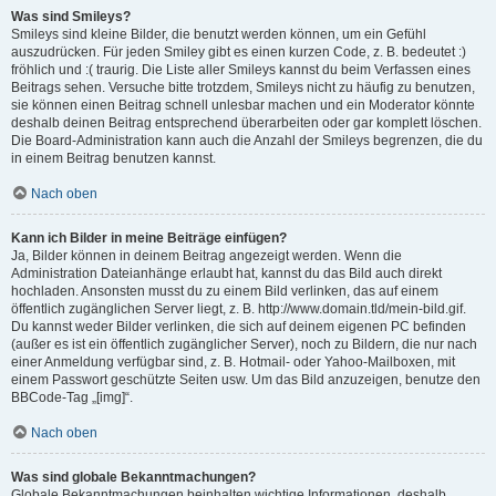
Was sind Smileys?
Smileys sind kleine Bilder, die benutzt werden können, um ein Gefühl
auszudrücken. Für jeden Smiley gibt es einen kurzen Code, z. B. bedeutet :)
fröhlich und :( traurig. Die Liste aller Smileys kannst du beim Verfassen eines
Beitrags sehen. Versuche bitte trotzdem, Smileys nicht zu häufig zu benutzen,
sie können einen Beitrag schnell unlesbar machen und ein Moderator könnte
deshalb deinen Beitrag entsprechend überarbeiten oder gar komplett löschen.
Die Board-Administration kann auch die Anzahl der Smileys begrenzen, die du
in einem Beitrag benutzen kannst.
Nach oben
Kann ich Bilder in meine Beiträge einfügen?
Ja, Bilder können in deinem Beitrag angezeigt werden. Wenn die
Administration Dateianhänge erlaubt hat, kannst du das Bild auch direkt
hochladen. Ansonsten musst du zu einem Bild verlinken, das auf einem
öffentlich zugänglichen Server liegt, z. B. http://www.domain.tld/mein-bild.gif.
Du kannst weder Bilder verlinken, die sich auf deinem eigenen PC befinden
(außer es ist ein öffentlich zugänglicher Server), noch zu Bildern, die nur nach
einer Anmeldung verfügbar sind, z. B. Hotmail- oder Yahoo-Mailboxen, mit
einem Passwort geschützte Seiten usw. Um das Bild anzuzeigen, benutze den
BBCode-Tag „[img]“.
Nach oben
Was sind globale Bekanntmachungen?
Globale Bekanntmachungen beinhalten wichtige Informationen, deshalb