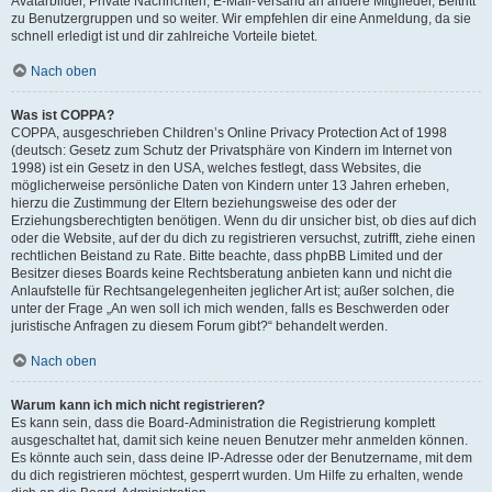
Avatarbilder, Private Nachrichten, E-Mail-Versand an andere Mitglieder, Beitritt
zu Benutzergruppen und so weiter. Wir empfehlen dir eine Anmeldung, da sie
schnell erledigt ist und dir zahlreiche Vorteile bietet.
Nach oben
Was ist COPPA?
COPPA, ausgeschrieben Children’s Online Privacy Protection Act of 1998
(deutsch: Gesetz zum Schutz der Privatsphäre von Kindern im Internet von
1998) ist ein Gesetz in den USA, welches festlegt, dass Websites, die
möglicherweise persönliche Daten von Kindern unter 13 Jahren erheben,
hierzu die Zustimmung der Eltern beziehungsweise des oder der
Erziehungsberechtigten benötigen. Wenn du dir unsicher bist, ob dies auf dich
oder die Website, auf der du dich zu registrieren versuchst, zutrifft, ziehe einen
rechtlichen Beistand zu Rate. Bitte beachte, dass phpBB Limited und der
Besitzer dieses Boards keine Rechtsberatung anbieten kann und nicht die
Anlaufstelle für Rechtsangelegenheiten jeglicher Art ist; außer solchen, die
unter der Frage „An wen soll ich mich wenden, falls es Beschwerden oder
juristische Anfragen zu diesem Forum gibt?“ behandelt werden.
Nach oben
Warum kann ich mich nicht registrieren?
Es kann sein, dass die Board-Administration die Registrierung komplett
ausgeschaltet hat, damit sich keine neuen Benutzer mehr anmelden können.
Es könnte auch sein, dass deine IP-Adresse oder der Benutzername, mit dem
du dich registrieren möchtest, gesperrt wurden. Um Hilfe zu erhalten, wende