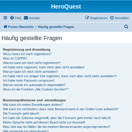
HeroQuest
FAQ
Kontakt
Registrieren
Anmelden
S
Foren-Übersicht
Häufig gestellte Fragen
u
Häufig gestellte Fragen
c
h
Registrierung und Anmeldung
Wozu muss ich mich registrieren?
e
Was ist COPPA?
Warum kann ich mich nicht registrieren?
Ich habe mich registriert, kann mich aber nicht anmelden!
Warum kann ich mich nicht anmelden?
Ich habe mich vor einiger Zeit registriert, kann mich aber nicht mehr anmelden?!
Ich habe mein Passwort vergessen!
Warum werde ich automatisch abgemeldet?
Wozu ist die Funktion „Alle Cookies löschen“?
Benutzerpräferenzen und -einstellungen
Wie kann ich meine Einstellungen ändern?
Wie kann ich verhindern, dass mein Benutzername in der Online-Liste auftaucht?
Die Forenuhr geht falsch!
Ich habe die Zeitzone eingestellt, aber die Forenuhr geht immer noch falsch!
Meine Sprache steht auf diesem Board nicht zur Auswahl!
Was sind das für Bilder, die bei meinem Benutzernamen angezeigt werden?
Wie verwende ich einen Avatar?