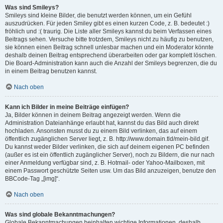
Was sind Smileys?
Smileys sind kleine Bilder, die benutzt werden können, um ein Gefühl
auszudrücken. Für jeden Smiley gibt es einen kurzen Code, z. B. bedeutet :)
fröhlich und :( traurig. Die Liste aller Smileys kannst du beim Verfassen eines
Beitrags sehen. Versuche bitte trotzdem, Smileys nicht zu häufig zu benutzen,
sie können einen Beitrag schnell unlesbar machen und ein Moderator könnte
deshalb deinen Beitrag entsprechend überarbeiten oder gar komplett löschen.
Die Board-Administration kann auch die Anzahl der Smileys begrenzen, die du
in einem Beitrag benutzen kannst.
Nach oben
Kann ich Bilder in meine Beiträge einfügen?
Ja, Bilder können in deinem Beitrag angezeigt werden. Wenn die
Administration Dateianhänge erlaubt hat, kannst du das Bild auch direkt
hochladen. Ansonsten musst du zu einem Bild verlinken, das auf einem
öffentlich zugänglichen Server liegt, z. B. http://www.domain.tld/mein-bild.gif.
Du kannst weder Bilder verlinken, die sich auf deinem eigenen PC befinden
(außer es ist ein öffentlich zugänglicher Server), noch zu Bildern, die nur nach
einer Anmeldung verfügbar sind, z. B. Hotmail- oder Yahoo-Mailboxen, mit
einem Passwort geschützte Seiten usw. Um das Bild anzuzeigen, benutze den
BBCode-Tag „[img]“.
Nach oben
Was sind globale Bekanntmachungen?
Globale Bekanntmachungen beinhalten wichtige Informationen, deshalb