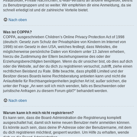
Avatarbilder, Private Nachrichten, E-Mail-Versand an andere Mitglieder, Beitritt
zu Benutzergruppen und so weiter. Wir empfehlen dir eine Anmeldung, da sie
schnell erledigt ist und dir zahlreiche Vorteile bietet.
Nach oben
Was ist COPPA?
COPPA, ausgeschrieben Children’s Online Privacy Protection Act of 1998
(deutsch: Gesetz zum Schutz der Privatsphäre von Kindern im Internet von
1998) ist ein Gesetz in den USA, welches festlegt, dass Websites, die
möglicherweise persönliche Daten von Kindern unter 13 Jahren erheben,
hierzu die Zustimmung der Eltern beziehungsweise des oder der
Erziehungsberechtigten benötigen. Wenn du dir unsicher bist, ob dies auf dich
oder die Website, auf der du dich zu registrieren versuchst, zutrifft, ziehe einen
rechtlichen Beistand zu Rate. Bitte beachte, dass phpBB Limited und der
Besitzer dieses Boards keine Rechtsberatung anbieten kann und nicht die
Anlaufstelle für Rechtsangelegenheiten jeglicher Art ist; außer solchen, die
unter der Frage „An wen soll ich mich wenden, falls es Beschwerden oder
juristische Anfragen zu diesem Forum gibt?“ behandelt werden.
Nach oben
Warum kann ich mich nicht registrieren?
Es kann sein, dass die Board-Administration die Registrierung komplett
ausgeschaltet hat, damit sich keine neuen Benutzer mehr anmelden können.
Es könnte auch sein, dass deine IP-Adresse oder der Benutzername, mit dem
du dich registrieren möchtest, gesperrt wurden. Um Hilfe zu erhalten, wende