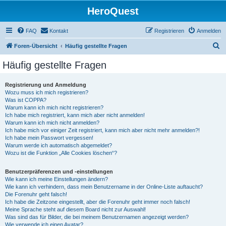
HeroQuest
FAQ
Kontakt
Registrieren
Anmelden
S
Foren-Übersicht
Häufig gestellte Fragen
u
Häufig gestellte Fragen
c
h
Registrierung und Anmeldung
Wozu muss ich mich registrieren?
e
Was ist COPPA?
Warum kann ich mich nicht registrieren?
Ich habe mich registriert, kann mich aber nicht anmelden!
Warum kann ich mich nicht anmelden?
Ich habe mich vor einiger Zeit registriert, kann mich aber nicht mehr anmelden?!
Ich habe mein Passwort vergessen!
Warum werde ich automatisch abgemeldet?
Wozu ist die Funktion „Alle Cookies löschen“?
Benutzerpräferenzen und -einstellungen
Wie kann ich meine Einstellungen ändern?
Wie kann ich verhindern, dass mein Benutzername in der Online-Liste auftaucht?
Die Forenuhr geht falsch!
Ich habe die Zeitzone eingestellt, aber die Forenuhr geht immer noch falsch!
Meine Sprache steht auf diesem Board nicht zur Auswahl!
Was sind das für Bilder, die bei meinem Benutzernamen angezeigt werden?
Wie verwende ich einen Avatar?