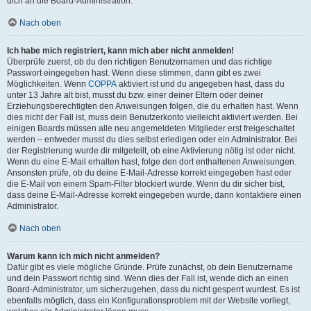
dich an die Board-Administration.
Nach oben
Ich habe mich registriert, kann mich aber nicht anmelden!
Überprüfe zuerst, ob du den richtigen Benutzernamen und das richtige
Passwort eingegeben hast. Wenn diese stimmen, dann gibt es zwei
Möglichkeiten. Wenn
COPPA
aktiviert ist und du angegeben hast, dass du
unter 13 Jahre alt bist, musst du bzw. einer deiner Eltern oder deiner
Erziehungsberechtigten den Anweisungen folgen, die du erhalten hast. Wenn
dies nicht der Fall ist, muss dein Benutzerkonto vielleicht aktiviert werden. Bei
einigen Boards müssen alle neu angemeldeten Mitglieder erst freigeschaltet
werden – entweder musst du dies selbst erledigen oder ein Administrator. Bei
der Registrierung wurde dir mitgeteilt, ob eine Aktivierung nötig ist oder nicht.
Wenn du eine E-Mail erhalten hast, folge den dort enthaltenen Anweisungen.
Ansonsten prüfe, ob du deine E-Mail-Adresse korrekt eingegeben hast oder
die E-Mail von einem Spam-Filter blockiert wurde. Wenn du dir sicher bist,
dass deine E-Mail-Adresse korrekt eingegeben wurde, dann kontaktiere einen
Administrator.
Nach oben
Warum kann ich mich nicht anmelden?
Dafür gibt es viele mögliche Gründe. Prüfe zunächst, ob dein Benutzername
und dein Passwort richtig sind. Wenn dies der Fall ist, wende dich an einen
Board-Administrator, um sicherzugehen, dass du nicht gesperrt wurdest. Es ist
ebenfalls möglich, dass ein Konfigurationsproblem mit der Website vorliegt,