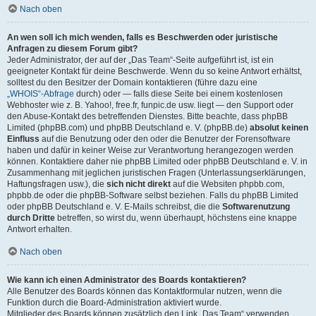
Nach oben
An wen soll ich mich wenden, falls es Beschwerden oder juristische
Anfragen zu diesem Forum gibt?
Jeder Administrator, der auf der „Das Team“-Seite aufgeführt ist, ist ein
geeigneter Kontakt für deine Beschwerde. Wenn du so keine Antwort erhältst,
solltest du den Besitzer der Domain kontaktieren (führe dazu eine
„WHOIS“-Abfrage
durch) oder — falls diese Seite bei einem kostenlosen
Webhoster wie z. B. Yahoo!, free.fr, funpic.de usw. liegt — den Support oder
den Abuse-Kontakt des betreffenden Dienstes. Bitte beachte, dass phpBB
Limited (phpBB.com) und phpBB Deutschland e. V. (phpBB.de)
absolut keinen
Einfluss
auf die Benutzung oder den oder die Benutzer der Forensoftware
haben und dafür in keiner Weise zur Verantwortung herangezogen werden
können. Kontaktiere daher nie phpBB Limited oder phpBB Deutschland e. V. in
Zusammenhang mit jeglichen juristischen Fragen (Unterlassungserklärungen,
Haftungsfragen usw.), die
sich nicht direkt
auf die Websiten phpbb.com,
phpbb.de oder die phpBB-Software selbst beziehen. Falls du phpBB Limited
oder phpBB Deutschland e. V. E-Mails schreibst, die die
Softwarenutzung
durch Dritte
betreffen, so wirst du, wenn überhaupt, höchstens eine knappe
Antwort erhalten.
Nach oben
Wie kann ich einen Administrator des Boards kontaktieren?
Alle Benutzer des Boards können das Kontaktformular nutzen, wenn die
Funktion durch die Board-Administration aktiviert wurde.
Mitglieder des Boards können zusätzlich den Link „Das Team“ verwenden.