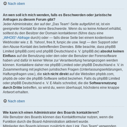
Nach oben
An wen soll ich mich wenden, falls es Beschwerden oder juristische
Anfragen zu diesem Forum gibt?
Jeder Administrator, der auf der „Das Team“-Seite aufgeführt ist, ist ein
geeigneter Kontakt für deine Beschwerde. Wenn du so keine Antwort erhältst,
solltest du den Besitzer der Domain kontaktieren (führe dazu eine
„WHOIS“-Abfrage
durch) oder — falls diese Seite bei einem kostenlosen
Webhoster wie z. B. Yahoo!, free.fr, funpic.de usw. liegt — den Support oder
den Abuse-Kontakt des betreffenden Dienstes. Bitte beachte, dass phpBB
Limited (phpBB.com) und phpBB Deutschland e. V. (phpBB.de)
absolut keinen
Einfluss
auf die Benutzung oder den oder die Benutzer der Forensoftware
haben und dafür in keiner Weise zur Verantwortung herangezogen werden
können. Kontaktiere daher nie phpBB Limited oder phpBB Deutschland e. V. in
Zusammenhang mit jeglichen juristischen Fragen (Unterlassungserklärungen,
Haftungsfragen usw.), die
sich nicht direkt
auf die Websiten phpbb.com,
phpbb.de oder die phpBB-Software selbst beziehen. Falls du phpBB Limited
oder phpBB Deutschland e. V. E-Mails schreibst, die die
Softwarenutzung
durch Dritte
betreffen, so wirst du, wenn überhaupt, höchstens eine knappe
Antwort erhalten.
Nach oben
Wie kann ich einen Administrator des Boards kontaktieren?
Alle Benutzer des Boards können das Kontaktformular nutzen, wenn die
Funktion durch die Board-Administration aktiviert wurde.
Mitglieder des Boards können zusätzlich den Link „Das Team“ verwenden.