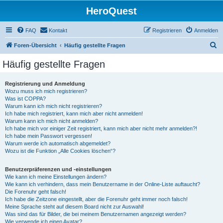
HeroQuest
FAQ
Kontakt
Registrieren
Anmelden
S
Foren-Übersicht
Häufig gestellte Fragen
u
Häufig gestellte Fragen
c
h
Registrierung und Anmeldung
Wozu muss ich mich registrieren?
e
Was ist COPPA?
Warum kann ich mich nicht registrieren?
Ich habe mich registriert, kann mich aber nicht anmelden!
Warum kann ich mich nicht anmelden?
Ich habe mich vor einiger Zeit registriert, kann mich aber nicht mehr anmelden?!
Ich habe mein Passwort vergessen!
Warum werde ich automatisch abgemeldet?
Wozu ist die Funktion „Alle Cookies löschen“?
Benutzerpräferenzen und -einstellungen
Wie kann ich meine Einstellungen ändern?
Wie kann ich verhindern, dass mein Benutzername in der Online-Liste auftaucht?
Die Forenuhr geht falsch!
Ich habe die Zeitzone eingestellt, aber die Forenuhr geht immer noch falsch!
Meine Sprache steht auf diesem Board nicht zur Auswahl!
Was sind das für Bilder, die bei meinem Benutzernamen angezeigt werden?
Wie verwende ich einen Avatar?