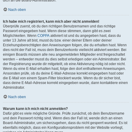
dich an die Board-Administration.
Nach oben
Ich habe mich registriert, kann mich aber nicht anmelden!
Überprüfe zuerst, ob du den richtigen Benutzernamen und das richtige
Passwort eingegeben hast. Wenn diese stimmen, dann gibt es zwei
Möglichkeiten. Wenn
COPPA
aktiviert ist und du angegeben hast, dass du
unter 13 Jahre alt bist, musst du bzw. einer deiner Eltern oder deiner
Erziehungsberechtigten den Anweisungen folgen, die du erhalten hast. Wenn
dies nicht der Fall ist, muss dein Benutzerkonto vielleicht aktiviert werden. Bei
einigen Boards müssen alle neu angemeldeten Mitglieder erst freigeschaltet
werden – entweder musst du dies selbst erledigen oder ein Administrator. Bei
der Registrierung wurde dir mitgeteilt, ob eine Aktivierung nötig ist oder nicht.
Wenn du eine E-Mail erhalten hast, folge den dort enthaltenen Anweisungen.
Ansonsten prüfe, ob du deine E-Mail-Adresse korrekt eingegeben hast oder
die E-Mail von einem Spam-Filter blockiert wurde. Wenn du dir sicher bist,
dass deine E-Mail-Adresse korrekt eingegeben wurde, dann kontaktiere einen
Administrator.
Nach oben
Warum kann ich mich nicht anmelden?
Dafür gibt es viele mögliche Gründe. Prüfe zunächst, ob dein Benutzername
und dein Passwort richtig sind. Wenn dies der Fall ist, wende dich an einen
Board-Administrator, um sicherzugehen, dass du nicht gesperrt wurdest. Es ist
ebenfalls möglich, dass ein Konfigurationsproblem mit der Website vorliegt,