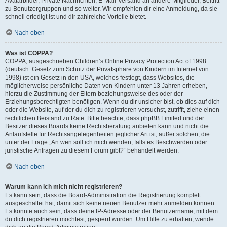
Avatarbilder, Private Nachrichten, E-Mail-Versand an andere Mitglieder, Beitritt
zu Benutzergruppen und so weiter. Wir empfehlen dir eine Anmeldung, da sie
schnell erledigt ist und dir zahlreiche Vorteile bietet.
Nach oben
Was ist COPPA?
COPPA, ausgeschrieben Children’s Online Privacy Protection Act of 1998
(deutsch: Gesetz zum Schutz der Privatsphäre von Kindern im Internet von
1998) ist ein Gesetz in den USA, welches festlegt, dass Websites, die
möglicherweise persönliche Daten von Kindern unter 13 Jahren erheben,
hierzu die Zustimmung der Eltern beziehungsweise des oder der
Erziehungsberechtigten benötigen. Wenn du dir unsicher bist, ob dies auf dich
oder die Website, auf der du dich zu registrieren versuchst, zutrifft, ziehe einen
rechtlichen Beistand zu Rate. Bitte beachte, dass phpBB Limited und der
Besitzer dieses Boards keine Rechtsberatung anbieten kann und nicht die
Anlaufstelle für Rechtsangelegenheiten jeglicher Art ist; außer solchen, die
unter der Frage „An wen soll ich mich wenden, falls es Beschwerden oder
juristische Anfragen zu diesem Forum gibt?“ behandelt werden.
Nach oben
Warum kann ich mich nicht registrieren?
Es kann sein, dass die Board-Administration die Registrierung komplett
ausgeschaltet hat, damit sich keine neuen Benutzer mehr anmelden können.
Es könnte auch sein, dass deine IP-Adresse oder der Benutzername, mit dem
du dich registrieren möchtest, gesperrt wurden. Um Hilfe zu erhalten, wende