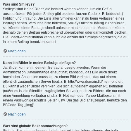
Was sind Smileys?
Smileys sind kleine Bilder, die benutzt werden können, um ein Gefühl
auszudrücken. Für jeden Smiley gibt es einen kurzen Code, z. B. bedeutet :)
fröhlich und :( traurig. Die Liste aller Smileys kannst du beim Verfassen eines
Beitrags sehen. Versuche bitte trotzdem, Smileys nicht zu häufig zu benutzen,
sie können einen Beitrag schnell unlesbar machen und ein Moderator könnte
deshalb deinen Beitrag entsprechend überarbeiten oder gar komplett löschen.
Die Board-Administration kann auch die Anzahl der Smileys begrenzen, die du
in einem Beitrag benutzen kannst.
Nach oben
Kann ich Bilder in meine Beiträge einfügen?
Ja, Bilder können in deinem Beitrag angezeigt werden. Wenn die
Administration Dateianhänge erlaubt hat, kannst du das Bild auch direkt
hochladen. Ansonsten musst du zu einem Bild verlinken, das auf einem
öffentlich zugänglichen Server liegt, z. B. http://www.domain.tld/mein-bild.gif.
Du kannst weder Bilder verlinken, die sich auf deinem eigenen PC befinden
(außer es ist ein öffentlich zugänglicher Server), noch zu Bildern, die nur nach
einer Anmeldung verfügbar sind, z. B. Hotmail- oder Yahoo-Mailboxen, mit
einem Passwort geschützte Seiten usw. Um das Bild anzuzeigen, benutze den
BBCode-Tag „[img]“.
Nach oben
Was sind globale Bekanntmachungen?
Globale Bekanntmachungen beinhalten wichtige Informationen, deshalb