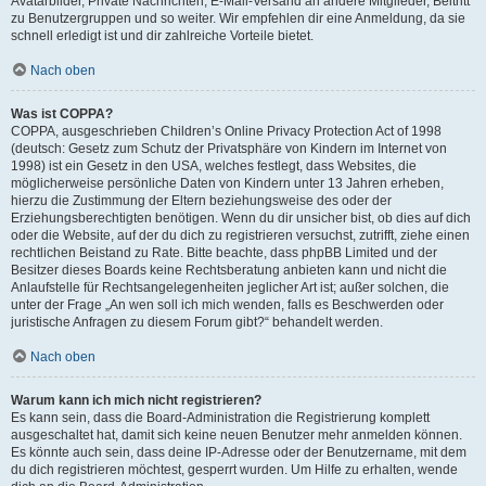
Avatarbilder, Private Nachrichten, E-Mail-Versand an andere Mitglieder, Beitritt
zu Benutzergruppen und so weiter. Wir empfehlen dir eine Anmeldung, da sie
schnell erledigt ist und dir zahlreiche Vorteile bietet.
Nach oben
Was ist COPPA?
COPPA, ausgeschrieben Children’s Online Privacy Protection Act of 1998
(deutsch: Gesetz zum Schutz der Privatsphäre von Kindern im Internet von
1998) ist ein Gesetz in den USA, welches festlegt, dass Websites, die
möglicherweise persönliche Daten von Kindern unter 13 Jahren erheben,
hierzu die Zustimmung der Eltern beziehungsweise des oder der
Erziehungsberechtigten benötigen. Wenn du dir unsicher bist, ob dies auf dich
oder die Website, auf der du dich zu registrieren versuchst, zutrifft, ziehe einen
rechtlichen Beistand zu Rate. Bitte beachte, dass phpBB Limited und der
Besitzer dieses Boards keine Rechtsberatung anbieten kann und nicht die
Anlaufstelle für Rechtsangelegenheiten jeglicher Art ist; außer solchen, die
unter der Frage „An wen soll ich mich wenden, falls es Beschwerden oder
juristische Anfragen zu diesem Forum gibt?“ behandelt werden.
Nach oben
Warum kann ich mich nicht registrieren?
Es kann sein, dass die Board-Administration die Registrierung komplett
ausgeschaltet hat, damit sich keine neuen Benutzer mehr anmelden können.
Es könnte auch sein, dass deine IP-Adresse oder der Benutzername, mit dem
du dich registrieren möchtest, gesperrt wurden. Um Hilfe zu erhalten, wende