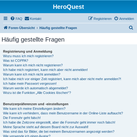
HeroQuest
FAQ
Kontakt
Registrieren
Anmelden
S
Foren-Übersicht
Häufig gestellte Fragen
u
Häufig gestellte Fragen
c
h
Registrierung und Anmeldung
Wozu muss ich mich registrieren?
e
Was ist COPPA?
Warum kann ich mich nicht registrieren?
Ich habe mich registriert, kann mich aber nicht anmelden!
Warum kann ich mich nicht anmelden?
Ich habe mich vor einiger Zeit registriert, kann mich aber nicht mehr anmelden?!
Ich habe mein Passwort vergessen!
Warum werde ich automatisch abgemeldet?
Wozu ist die Funktion „Alle Cookies löschen“?
Benutzerpräferenzen und -einstellungen
Wie kann ich meine Einstellungen ändern?
Wie kann ich verhindern, dass mein Benutzername in der Online-Liste auftaucht?
Die Forenuhr geht falsch!
Ich habe die Zeitzone eingestellt, aber die Forenuhr geht immer noch falsch!
Meine Sprache steht auf diesem Board nicht zur Auswahl!
Was sind das für Bilder, die bei meinem Benutzernamen angezeigt werden?
Wie verwende ich einen Avatar?