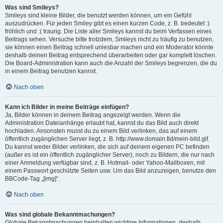
Was sind Smileys?
Smileys sind kleine Bilder, die benutzt werden können, um ein Gefühl
auszudrücken. Für jeden Smiley gibt es einen kurzen Code, z. B. bedeutet :)
fröhlich und :( traurig. Die Liste aller Smileys kannst du beim Verfassen eines
Beitrags sehen. Versuche bitte trotzdem, Smileys nicht zu häufig zu benutzen,
sie können einen Beitrag schnell unlesbar machen und ein Moderator könnte
deshalb deinen Beitrag entsprechend überarbeiten oder gar komplett löschen.
Die Board-Administration kann auch die Anzahl der Smileys begrenzen, die du
in einem Beitrag benutzen kannst.
Nach oben
Kann ich Bilder in meine Beiträge einfügen?
Ja, Bilder können in deinem Beitrag angezeigt werden. Wenn die
Administration Dateianhänge erlaubt hat, kannst du das Bild auch direkt
hochladen. Ansonsten musst du zu einem Bild verlinken, das auf einem
öffentlich zugänglichen Server liegt, z. B. http://www.domain.tld/mein-bild.gif.
Du kannst weder Bilder verlinken, die sich auf deinem eigenen PC befinden
(außer es ist ein öffentlich zugänglicher Server), noch zu Bildern, die nur nach
einer Anmeldung verfügbar sind, z. B. Hotmail- oder Yahoo-Mailboxen, mit
einem Passwort geschützte Seiten usw. Um das Bild anzuzeigen, benutze den
BBCode-Tag „[img]“.
Nach oben
Was sind globale Bekanntmachungen?
Globale Bekanntmachungen beinhalten wichtige Informationen, deshalb