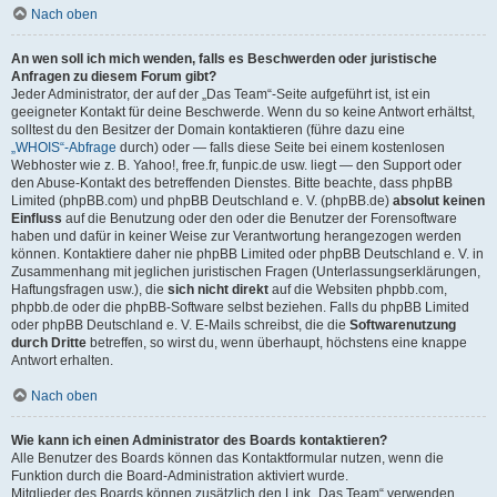
Nach oben
An wen soll ich mich wenden, falls es Beschwerden oder juristische
Anfragen zu diesem Forum gibt?
Jeder Administrator, der auf der „Das Team“-Seite aufgeführt ist, ist ein
geeigneter Kontakt für deine Beschwerde. Wenn du so keine Antwort erhältst,
solltest du den Besitzer der Domain kontaktieren (führe dazu eine
„WHOIS“-Abfrage
durch) oder — falls diese Seite bei einem kostenlosen
Webhoster wie z. B. Yahoo!, free.fr, funpic.de usw. liegt — den Support oder
den Abuse-Kontakt des betreffenden Dienstes. Bitte beachte, dass phpBB
Limited (phpBB.com) und phpBB Deutschland e. V. (phpBB.de)
absolut keinen
Einfluss
auf die Benutzung oder den oder die Benutzer der Forensoftware
haben und dafür in keiner Weise zur Verantwortung herangezogen werden
können. Kontaktiere daher nie phpBB Limited oder phpBB Deutschland e. V. in
Zusammenhang mit jeglichen juristischen Fragen (Unterlassungserklärungen,
Haftungsfragen usw.), die
sich nicht direkt
auf die Websiten phpbb.com,
phpbb.de oder die phpBB-Software selbst beziehen. Falls du phpBB Limited
oder phpBB Deutschland e. V. E-Mails schreibst, die die
Softwarenutzung
durch Dritte
betreffen, so wirst du, wenn überhaupt, höchstens eine knappe
Antwort erhalten.
Nach oben
Wie kann ich einen Administrator des Boards kontaktieren?
Alle Benutzer des Boards können das Kontaktformular nutzen, wenn die
Funktion durch die Board-Administration aktiviert wurde.
Mitglieder des Boards können zusätzlich den Link „Das Team“ verwenden.