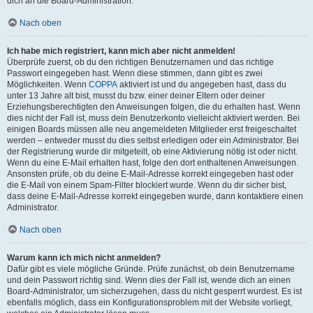
dich an die Board-Administration.
Nach oben
Ich habe mich registriert, kann mich aber nicht anmelden!
Überprüfe zuerst, ob du den richtigen Benutzernamen und das richtige
Passwort eingegeben hast. Wenn diese stimmen, dann gibt es zwei
Möglichkeiten. Wenn
COPPA
aktiviert ist und du angegeben hast, dass du
unter 13 Jahre alt bist, musst du bzw. einer deiner Eltern oder deiner
Erziehungsberechtigten den Anweisungen folgen, die du erhalten hast. Wenn
dies nicht der Fall ist, muss dein Benutzerkonto vielleicht aktiviert werden. Bei
einigen Boards müssen alle neu angemeldeten Mitglieder erst freigeschaltet
werden – entweder musst du dies selbst erledigen oder ein Administrator. Bei
der Registrierung wurde dir mitgeteilt, ob eine Aktivierung nötig ist oder nicht.
Wenn du eine E-Mail erhalten hast, folge den dort enthaltenen Anweisungen.
Ansonsten prüfe, ob du deine E-Mail-Adresse korrekt eingegeben hast oder
die E-Mail von einem Spam-Filter blockiert wurde. Wenn du dir sicher bist,
dass deine E-Mail-Adresse korrekt eingegeben wurde, dann kontaktiere einen
Administrator.
Nach oben
Warum kann ich mich nicht anmelden?
Dafür gibt es viele mögliche Gründe. Prüfe zunächst, ob dein Benutzername
und dein Passwort richtig sind. Wenn dies der Fall ist, wende dich an einen
Board-Administrator, um sicherzugehen, dass du nicht gesperrt wurdest. Es ist
ebenfalls möglich, dass ein Konfigurationsproblem mit der Website vorliegt,