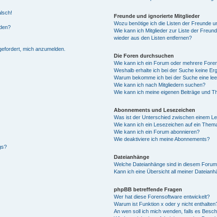
alsch!
Freunde und ignorierte Mitglieder
Wozu benötige ich die Listen der Freunde un
rden?
Wie kann ich Mitglieder zur Liste der Freund
wieder aus den Listen entfernen?
fgefordert, mich anzumelden.
Die Foren durchsuchen
Wie kann ich ein Forum oder mehrere For
Weshalb erhalte ich bei der Suche keine Er
Warum bekomme ich bei der Suche eine lee
Wie kann ich nach Mitgliedern suchen?
Wie kann ich meine eigenen Beiträge und T
Abonnements und Lesezeichen
Was ist der Unterschied zwischen einem L
Wie kann ich ein Lesezeichen auf ein Them
Wie kann ich ein Forum abonnieren?
Wie deaktiviere ich meine Abonnements?
gs?
Dateianhänge
Welche Dateianhänge sind in diesem Forum
Kann ich eine Übersicht all meiner Dateian
phpBB betreffende Fragen
Wer hat diese Forensoftware entwickelt?
Warum ist Funktion x oder y nicht enthalten
An wen soll ich mich wenden, falls es Besc