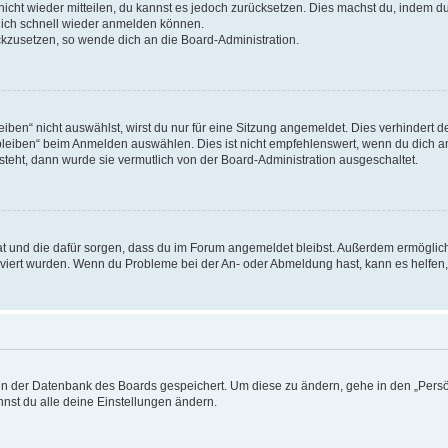
 nicht wieder mitteilen, du kannst es jedoch zurücksetzen. Dies machst du, indem 
 dich schnell wieder anmelden können.
ückzusetzen, so wende dich an die Board-Administration.
en“ nicht auswählst, wirst du nur für eine Sitzung angemeldet. Dies verhindert 
leiben“ beim Anmelden auswählen. Dies ist nicht empfehlenswert, wenn du dich an
 steht, dann wurde sie vermutlich von der Board-Administration ausgeschaltet.
 hat und die dafür sorgen, dass du im Forum angemeldet bleibst. Außerdem ermögli
tiviert wurden. Wenn du Probleme bei der An- oder Abmeldung hast, kann es helfen
n in der Datenbank des Boards gespeichert. Um diese zu ändern, gehe in den „Persö
nst du alle deine Einstellungen ändern.