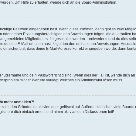
 wurden. Um Hilfe zu erhalten, wende dich an die Board-Administration.
 richtige Passwort eingegeben hast. Wenn diese stimmen, dann gibt es zwei Mögl
tern oder deiner Erziehungsberechtigten den Anweisungen folgen, die du erhalten ha
u angemeldeten Mitglieder erst freigeschaltet werden – entweder musst du dies selbs
. Wenn du eine E-Mail erhalten hast, folge den dort enthaltenen Anweisungen. Ansons
 dir sicher bist, dass deine E-Mail-Adresse korrekt eingegeben wurde, dann kontak
Benutzername und dein Passwort richtig sind. Wenn dies der Fall ist, wende dich a
ionsproblem mit der Website vorliegt, welches ein Administrator lösen muss.
icht mehr anmelden?!
erschieden Gründen deaktiviert oder gelöscht hat. Außerdem löschen viele Boards r
triere dich einfach erneut und nimm aktiv an den Diskussionen teil!