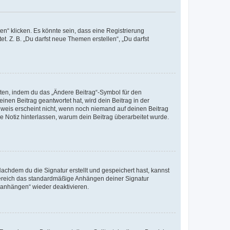
n“ klicken. Es könnte sein, dass eine Registrierung
t. Z. B. „Du darfst neue Themen erstellen“, „Du darfst
iten, indem du das „Ändere Beitrag“-Symbol für den
inen Beitrag geantwortet hat, wird dein Beitrag in der
nweis erscheint nicht, wenn noch niemand auf deinen Beitrag
ne Notiz hinterlassen, warum dein Beitrag überarbeitet wurde.
chdem du die Signatur erstellt und gespeichert hast, kannst
Bereich das standardmäßige Anhängen deiner Signatur
r anhängen“ wieder deaktivieren.