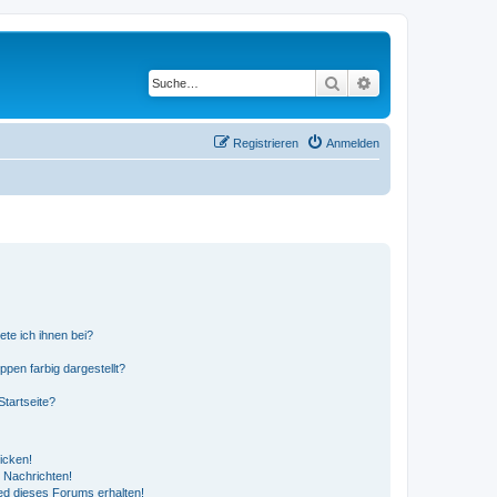
Suche
Erweiterte Suche
Registrieren
Anmelden
ete ich ihnen bei?
en farbig dargestellt?
tartseite?
icken!
 Nachrichten!
ed dieses Forums erhalten!