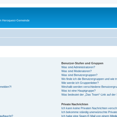
en Heroquest-Gemeinde
Benutzer-Stufen und Gruppen
Was sind Administratoren?
Was sind Moderatoren?
Was sind Benutzergruppen?
Wo finde ich die Benutzergruppen und wie tr
Wie werde ich Gruppenleiter?
anmelden?!
Weshalb werden verschiedene Benutzergrupp
Was ist eine Hauptgruppe?
Was bedeutet der „Das Team“-Link auf der S
Private Nachrichten
Ich kann keine Privaten Nachrichten versch
Ich bekomme ständig unerwünschte Private
auftaucht?
Ich habe eine Spam-E-Mail von einem Mitgli