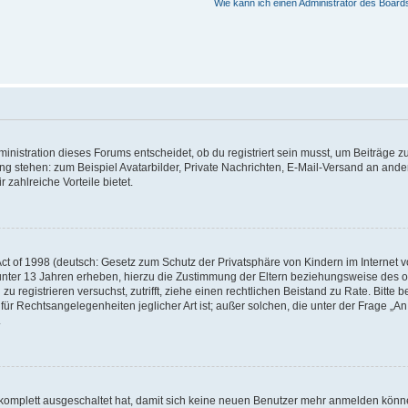
Wie kann ich einen Administrator des Board
istration dieses Forums entscheidet, ob du registriert sein musst, um Beiträge zu s
ung stehen: zum Beispiel Avatarbilder, Private Nachrichten, E-Mail-Versand an ander
 zahlreiche Vorteile bietet.
t of 1998 (deutsch: Gesetz zum Schutz der Privatsphäre von Kindern im Internet vo
unter 13 Jahren erheben, hierzu die Zustimmung der Eltern beziehungsweise des o
h zu registrieren versuchst, zutrifft, ziehe einen rechtlichen Beistand zu Rate. Bit
für Rechtsangelegenheiten jeglicher Art ist; außer solchen, die unter der Frage „
.
g komplett ausgeschaltet hat, damit sich keine neuen Benutzer mehr anmelden könn