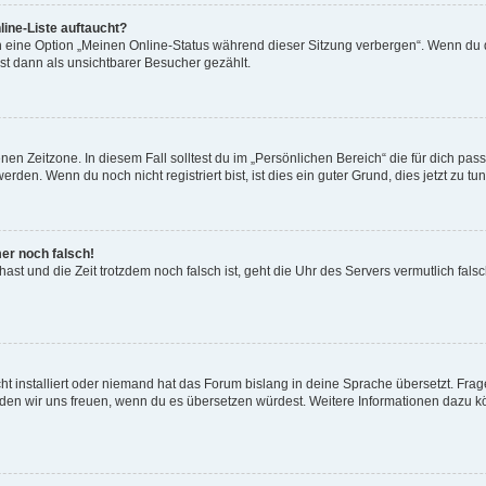
ine-Liste auftaucht?
n eine Option „Meinen Online-Status während dieser Sitzung verbergen“. Wenn du d
st dann als unsichtbarer Besucher gezählt.
en Zeitzone. In diesem Fall solltest du im „Persönlichen Bereich“ die für dich passe
den. Wenn du noch nicht registriert bist, ist dies ein guter Grund, dies jetzt zu tun
mer noch falsch!
t hast und die Zeit trotzdem noch falsch ist, geht die Uhr des Servers vermutlich fal
t installiert oder niemand hat das Forum bislang in deine Sprache übersetzt. Frag
, würden wir uns freuen, wenn du es übersetzen würdest. Weitere Informationen dazu