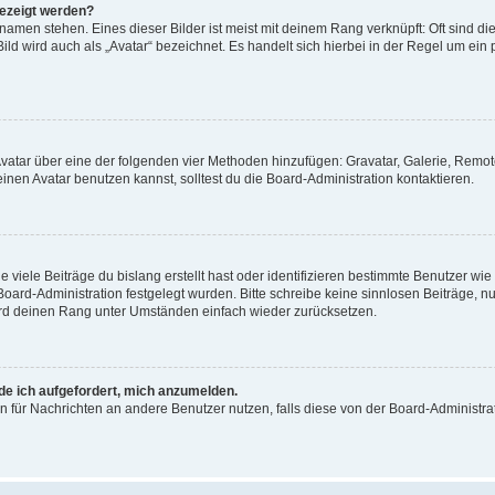
gezeigt werden?
amen stehen. Eines dieser Bilder ist meist mit deinem Rang verknüpft: Oft sind di
ld wird auch als „Avatar“ bezeichnet. Es handelt sich hierbei in der Regel um ein
 Avatar über eine der folgenden vier Methoden hinzufügen: Gravatar, Galerie, Rem
en Avatar benutzen kannst, solltest du die Board-Administration kontaktieren.
viele Beiträge du bislang erstellt hast oder identifizieren bestimmte Benutzer w
 Board-Administration festgelegt wurden. Bitte schreibe keine sinnlosen Beiträge
wird deinen Rang unter Umständen einfach wieder zurücksetzen.
rde ich aufgefordert, mich anzumelden.
ion für Nachrichten an andere Benutzer nutzen, falls diese von der Board-Administ