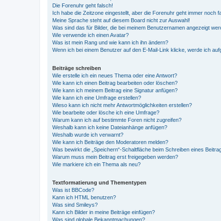
Die Forenuhr geht falsch!
Ich habe die Zeitzone eingestellt, aber die Forenuhr geht immer noch f
Meine Sprache steht auf diesem Board nicht zur Auswahl!
Was sind das für Bilder, die bei meinem Benutzernamen angezeigt we
Wie verwende ich einen Avatar?
Was ist mein Rang und wie kann ich ihn ändern?
Wenn ich bei einem Benutzer auf den E-Mail-Link klicke, werde ich au
Beiträge schreiben
Wie erstelle ich ein neues Thema oder eine Antwort?
Wie kann ich einen Beitrag bearbeiten oder löschen?
Wie kann ich meinem Beitrag eine Signatur anfügen?
Wie kann ich eine Umfrage erstellen?
Wieso kann ich nicht mehr Antwortmöglichkeiten erstellen?
Wie bearbeite oder lösche ich eine Umfrage?
Warum kann ich auf bestimmte Foren nicht zugreifen?
Weshalb kann ich keine Dateianhänge anfügen?
Weshalb wurde ich verwarnt?
Wie kann ich Beiträge den Moderatoren melden?
Was bewirkt die „Speichern“-Schaltfläche beim Schreiben eines Beitra
Warum muss mein Beitrag erst freigegeben werden?
Wie markiere ich ein Thema als neu?
Textformatierung und Thementypen
Was ist BBCode?
Kann ich HTML benutzen?
Was sind Smileys?
Kann ich Bilder in meine Beiträge einfügen?
Was sind globale Bekanntmachungen?