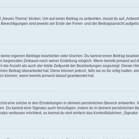
„Neues Thema“ klicken. Um auf einen Beitrag zu antworten, musst du auf „Antworte
e Berechtigungen sind jeweils am Ende der Foren- und der Beitragsansicht aufgeliste
r deine eigenen Beiträge bearbeiten oder löschen. Du kannst einen Beitrag bearbe
inen begrenzten Zeitraum nach seiner Erstellung möglich. Wenn bereits jemand auf de
 die Anzahl als auch der letzte Zeitpunkt der Bearbeitungen angezeigt. Dieser Hi
en Beitrag überarbeitet hat. Diese können jedoch, falls sie es für nötig halten, ei
hen können, wenn bereits jemand darauf geantwortet hat.
st eine solche in den Einstellungen in deinem persönlichen Bereich entwerfen. Na
eren. Du kannst eine Signatur auch hinzufügen, indem du in deinem persönlichen 
atur verfassen möchtest, so kannst du dort einfach das Kontrollkästchen „Signatu