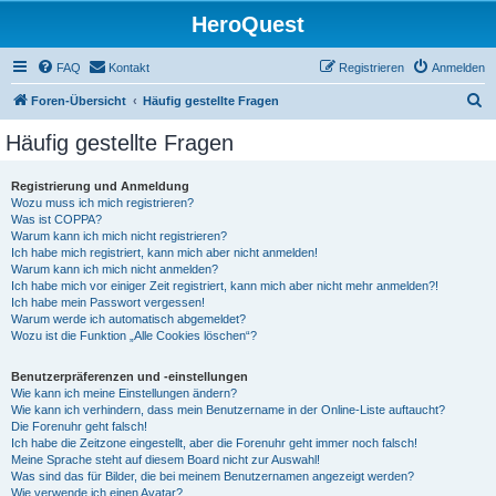
HeroQuest
FAQ
Kontakt
Registrieren
Anmelden
S
Foren-Übersicht
Häufig gestellte Fragen
u
Häufig gestellte Fragen
c
h
Registrierung und Anmeldung
Wozu muss ich mich registrieren?
e
Was ist COPPA?
Warum kann ich mich nicht registrieren?
Ich habe mich registriert, kann mich aber nicht anmelden!
Warum kann ich mich nicht anmelden?
Ich habe mich vor einiger Zeit registriert, kann mich aber nicht mehr anmelden?!
Ich habe mein Passwort vergessen!
Warum werde ich automatisch abgemeldet?
Wozu ist die Funktion „Alle Cookies löschen“?
Benutzerpräferenzen und -einstellungen
Wie kann ich meine Einstellungen ändern?
Wie kann ich verhindern, dass mein Benutzername in der Online-Liste auftaucht?
Die Forenuhr geht falsch!
Ich habe die Zeitzone eingestellt, aber die Forenuhr geht immer noch falsch!
Meine Sprache steht auf diesem Board nicht zur Auswahl!
Was sind das für Bilder, die bei meinem Benutzernamen angezeigt werden?
Wie verwende ich einen Avatar?