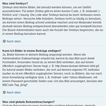
Was sind Smileys?
Smileys sind kleine Bilder, die benutzt werden können, um ein Gefühl
auszudrücken. Für jeden Smiley gibt es einen kurzen Code, z. B. bedeutet :)
fröhlich und :( traurig. Die Liste aller Smileys kannst du beim Verfassen eines
Beitrags sehen. Versuche bitte trotzdem, Smileys nicht zu häufig zu benutzen,
sie können einen Beitrag schnell unlesbar machen und ein Moderator könnte
deshalb deinen Beitrag entsprechend überarbeiten oder gar komplett löschen.
Die Board-Administration kann auch die Anzahl der Smileys begrenzen, die du
in einem Beitrag benutzen kannst.
Nach oben
Kann ich Bilder in meine Beiträge einfügen?
Ja, Bilder können in deinem Beitrag angezeigt werden. Wenn die
Administration Dateianhänge erlaubt hat, kannst du das Bild auch direkt
hochladen. Ansonsten musst du zu einem Bild verlinken, das auf einem
öffentlich zugänglichen Server liegt, z. B. http://www.domain.tld/mein-bild.gif.
Du kannst weder Bilder verlinken, die sich auf deinem eigenen PC befinden
(außer es ist ein öffentlich zugänglicher Server), noch zu Bildern, die nur nach
einer Anmeldung verfügbar sind, z. B. Hotmail- oder Yahoo-Mailboxen, mit
einem Passwort geschützte Seiten usw. Um das Bild anzuzeigen, benutze den
BBCode-Tag „[img]“.
Nach oben
Was sind globale Bekanntmachungen?
Globale Bekanntmachungen beinhalten wichtige Informationen, deshalb