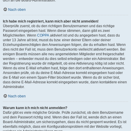
dich an die Board-Administration.
Nach oben
Ich habe mich registriert, kann mich aber nicht anmelden!
Überprüfe zuerst, ob du den richtigen Benutzernamen und das richtige
Passwort eingegeben hast. Wenn diese stimmen, dann gibt es zwei
Möglichkeiten. Wenn
COPPA
aktiviert ist und du angegeben hast, dass du
unter 13 Jahre alt bist, musst du bzw. einer deiner Eltern oder deiner
Erziehungsberechtigten den Anweisungen folgen, die du erhalten hast. Wenn
dies nicht der Fall ist, muss dein Benutzerkonto vielleicht aktiviert werden. Bei
einigen Boards müssen alle neu angemeldeten Mitglieder erst freigeschaltet
werden – entweder musst du dies selbst erledigen oder ein Administrator. Bei
der Registrierung wurde dir mitgeteilt, ob eine Aktivierung nötig ist oder nicht.
Wenn du eine E-Mail erhalten hast, folge den dort enthaltenen Anweisungen.
Ansonsten prüfe, ob du deine E-Mail-Adresse korrekt eingegeben hast oder
die E-Mail von einem Spam-Filter blockiert wurde. Wenn du dir sicher bist,
dass deine E-Mail-Adresse korrekt eingegeben wurde, dann kontaktiere einen
Administrator.
Nach oben
Warum kann ich mich nicht anmelden?
Dafür gibt es viele mögliche Gründe. Prüfe zunächst, ob dein Benutzername
und dein Passwort richtig sind. Wenn dies der Fall ist, wende dich an einen
Board-Administrator, um sicherzugehen, dass du nicht gesperrt wurdest. Es ist
ebenfalls möglich, dass ein Konfigurationsproblem mit der Website vorliegt,