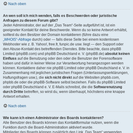
Nach oben
An wen soll ich mich wenden, falls es Beschwerden oder juristische
Anfragen zu diesem Forum gibt?
Jeder Administrator, der auf der „Das Team“-Seite aufgeführt ist, ist ein
geeigneter Kontakt für deine Beschwerde. Wenn du so keine Antwort erhältst,
solltest du den Besitzer der Domain kontaktieren (führe dazu eine
„WHOIS“-Abfrage
durch) oder — falls diese Seite bei einem kostenlosen
Webhoster wie z. B. Yahoo!, free.fr, funpic.de usw. liegt — den Support oder
den Abuse-Kontakt des betreffenden Dienstes. Bitte beachte, dass phpBB
Limited (phpBB.com) und phpBB Deutschland e. V. (phpBB.de)
absolut keinen
Einfluss
auf die Benutzung oder den oder die Benutzer der Forensoftware
haben und dafür in keiner Weise zur Verantwortung herangezogen werden
können. Kontaktiere daher nie phpBB Limited oder phpBB Deutschland e. V. in
Zusammenhang mit jeglichen juristischen Fragen (Unterlassungserklärungen,
Haftungsfragen usw.), die
sich nicht direkt
auf die Websiten phpbb.com,
phpbb.de oder die phpBB-Software selbst beziehen. Falls du phpBB Limited
oder phpBB Deutschland e. V. E-Mails schreibst, die die
Softwarenutzung
durch Dritte
betreffen, so wirst du, wenn überhaupt, höchstens eine knappe
Antwort erhalten.
Nach oben
Wie kann ich einen Administrator des Boards kontaktieren?
Alle Benutzer des Boards können das Kontaktformular nutzen, wenn die
Funktion durch die Board-Administration aktiviert wurde.
Mitglieder des Boards können zusätzlich den Link „Das Team“ verwenden.