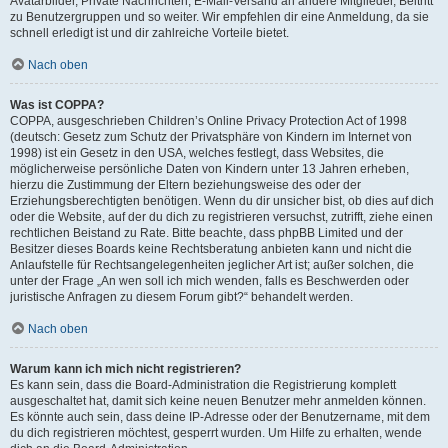
Avatarbilder, Private Nachrichten, E-Mail-Versand an andere Mitglieder, Beitritt
zu Benutzergruppen und so weiter. Wir empfehlen dir eine Anmeldung, da sie
schnell erledigt ist und dir zahlreiche Vorteile bietet.
Nach oben
Was ist COPPA?
COPPA, ausgeschrieben Children’s Online Privacy Protection Act of 1998
(deutsch: Gesetz zum Schutz der Privatsphäre von Kindern im Internet von
1998) ist ein Gesetz in den USA, welches festlegt, dass Websites, die
möglicherweise persönliche Daten von Kindern unter 13 Jahren erheben,
hierzu die Zustimmung der Eltern beziehungsweise des oder der
Erziehungsberechtigten benötigen. Wenn du dir unsicher bist, ob dies auf dich
oder die Website, auf der du dich zu registrieren versuchst, zutrifft, ziehe einen
rechtlichen Beistand zu Rate. Bitte beachte, dass phpBB Limited und der
Besitzer dieses Boards keine Rechtsberatung anbieten kann und nicht die
Anlaufstelle für Rechtsangelegenheiten jeglicher Art ist; außer solchen, die
unter der Frage „An wen soll ich mich wenden, falls es Beschwerden oder
juristische Anfragen zu diesem Forum gibt?“ behandelt werden.
Nach oben
Warum kann ich mich nicht registrieren?
Es kann sein, dass die Board-Administration die Registrierung komplett
ausgeschaltet hat, damit sich keine neuen Benutzer mehr anmelden können.
Es könnte auch sein, dass deine IP-Adresse oder der Benutzername, mit dem
du dich registrieren möchtest, gesperrt wurden. Um Hilfe zu erhalten, wende