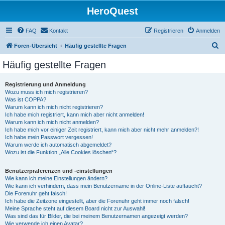
HeroQuest
FAQ
Kontakt
Registrieren
Anmelden
S
Foren-Übersicht
Häufig gestellte Fragen
u
Häufig gestellte Fragen
c
h
Registrierung und Anmeldung
Wozu muss ich mich registrieren?
e
Was ist COPPA?
Warum kann ich mich nicht registrieren?
Ich habe mich registriert, kann mich aber nicht anmelden!
Warum kann ich mich nicht anmelden?
Ich habe mich vor einiger Zeit registriert, kann mich aber nicht mehr anmelden?!
Ich habe mein Passwort vergessen!
Warum werde ich automatisch abgemeldet?
Wozu ist die Funktion „Alle Cookies löschen“?
Benutzerpräferenzen und -einstellungen
Wie kann ich meine Einstellungen ändern?
Wie kann ich verhindern, dass mein Benutzername in der Online-Liste auftaucht?
Die Forenuhr geht falsch!
Ich habe die Zeitzone eingestellt, aber die Forenuhr geht immer noch falsch!
Meine Sprache steht auf diesem Board nicht zur Auswahl!
Was sind das für Bilder, die bei meinem Benutzernamen angezeigt werden?
Wie verwende ich einen Avatar?