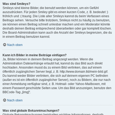
Was sind Smileys?
Smileys sind kleine Bilder, die benutzt werden können, um ein Gefühl
auszudrücken. Für jeden Smiley gibt es einen kurzen Code, z. B. bedeutet :)
fröhlich und :( traurig. Die Liste aller Smileys kannst du beim Verfassen eines
Beitrags sehen. Versuche bitte trotzdem, Smileys nicht zu häufig zu benutzen,
sie können einen Beitrag schnell unlesbar machen und ein Moderator könnte
deshalb deinen Beitrag entsprechend überarbeiten oder gar komplett löschen.
Die Board-Administration kann auch die Anzahl der Smileys begrenzen, die du
in einem Beitrag benutzen kannst.
Nach oben
Kann ich Bilder in meine Beiträge einfügen?
Ja, Bilder können in deinem Beitrag angezeigt werden. Wenn die
Administration Dateianhänge erlaubt hat, kannst du das Bild auch direkt
hochladen. Ansonsten musst du zu einem Bild verlinken, das auf einem
öffentlich zugänglichen Server liegt, z. B. http://www.domain.tld/mein-bild.gif.
Du kannst weder Bilder verlinken, die sich auf deinem eigenen PC befinden
(außer es ist ein öffentlich zugänglicher Server), noch zu Bildern, die nur nach
einer Anmeldung verfügbar sind, z. B. Hotmail- oder Yahoo-Mailboxen, mit
einem Passwort geschützte Seiten usw. Um das Bild anzuzeigen, benutze den
BBCode-Tag „[img]“.
Nach oben
Was sind globale Bekanntmachungen?
Globale Bekanntmachungen beinhalten wichtige Informationen, deshalb