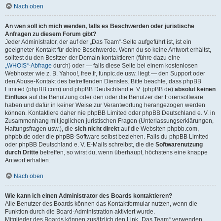
Nach oben
An wen soll ich mich wenden, falls es Beschwerden oder juristische
Anfragen zu diesem Forum gibt?
Jeder Administrator, der auf der „Das Team“-Seite aufgeführt ist, ist ein
geeigneter Kontakt für deine Beschwerde. Wenn du so keine Antwort erhältst,
solltest du den Besitzer der Domain kontaktieren (führe dazu eine
„WHOIS“-Abfrage
durch) oder — falls diese Seite bei einem kostenlosen
Webhoster wie z. B. Yahoo!, free.fr, funpic.de usw. liegt — den Support oder
den Abuse-Kontakt des betreffenden Dienstes. Bitte beachte, dass phpBB
Limited (phpBB.com) und phpBB Deutschland e. V. (phpBB.de)
absolut keinen
Einfluss
auf die Benutzung oder den oder die Benutzer der Forensoftware
haben und dafür in keiner Weise zur Verantwortung herangezogen werden
können. Kontaktiere daher nie phpBB Limited oder phpBB Deutschland e. V. in
Zusammenhang mit jeglichen juristischen Fragen (Unterlassungserklärungen,
Haftungsfragen usw.), die
sich nicht direkt
auf die Websiten phpbb.com,
phpbb.de oder die phpBB-Software selbst beziehen. Falls du phpBB Limited
oder phpBB Deutschland e. V. E-Mails schreibst, die die
Softwarenutzung
durch Dritte
betreffen, so wirst du, wenn überhaupt, höchstens eine knappe
Antwort erhalten.
Nach oben
Wie kann ich einen Administrator des Boards kontaktieren?
Alle Benutzer des Boards können das Kontaktformular nutzen, wenn die
Funktion durch die Board-Administration aktiviert wurde.
Mitglieder des Boards können zusätzlich den Link „Das Team“ verwenden.