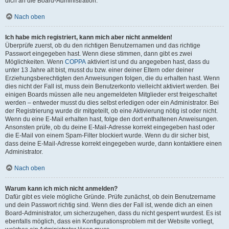
dich an die Board-Administration.
Nach oben
Ich habe mich registriert, kann mich aber nicht anmelden!
Überprüfe zuerst, ob du den richtigen Benutzernamen und das richtige
Passwort eingegeben hast. Wenn diese stimmen, dann gibt es zwei
Möglichkeiten. Wenn
COPPA
aktiviert ist und du angegeben hast, dass du
unter 13 Jahre alt bist, musst du bzw. einer deiner Eltern oder deiner
Erziehungsberechtigten den Anweisungen folgen, die du erhalten hast. Wenn
dies nicht der Fall ist, muss dein Benutzerkonto vielleicht aktiviert werden. Bei
einigen Boards müssen alle neu angemeldeten Mitglieder erst freigeschaltet
werden – entweder musst du dies selbst erledigen oder ein Administrator. Bei
der Registrierung wurde dir mitgeteilt, ob eine Aktivierung nötig ist oder nicht.
Wenn du eine E-Mail erhalten hast, folge den dort enthaltenen Anweisungen.
Ansonsten prüfe, ob du deine E-Mail-Adresse korrekt eingegeben hast oder
die E-Mail von einem Spam-Filter blockiert wurde. Wenn du dir sicher bist,
dass deine E-Mail-Adresse korrekt eingegeben wurde, dann kontaktiere einen
Administrator.
Nach oben
Warum kann ich mich nicht anmelden?
Dafür gibt es viele mögliche Gründe. Prüfe zunächst, ob dein Benutzername
und dein Passwort richtig sind. Wenn dies der Fall ist, wende dich an einen
Board-Administrator, um sicherzugehen, dass du nicht gesperrt wurdest. Es ist
ebenfalls möglich, dass ein Konfigurationsproblem mit der Website vorliegt,