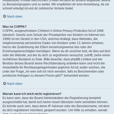
Avatarbilder, Private Nachrichten, E-Mail-Versand an andere Mitglieder, Beitritt
zu Benutzergruppen und so weiter. Wir empfehlen dir eine Anmeldung, da sie
schnell erledigt ist und dir zahlreiche Vorteile bietet.
Nach oben
Was ist COPPA?
COPPA, ausgeschrieben Children’s Online Privacy Protection Act of 1998
(deutsch: Gesetz zum Schutz der Privatsphäre von Kindern im Internet von
1998) ist ein Gesetz in den USA, welches festlegt, dass Websites, die
möglicherweise persönliche Daten von Kindern unter 13 Jahren erheben,
hierzu die Zustimmung der Eltern beziehungsweise des oder der
Erziehungsberechtigten benötigen. Wenn du dir unsicher bist, ob dies auf dich
oder die Website, auf der du dich zu registrieren versuchst, zutrifft, ziehe einen
rechtlichen Beistand zu Rate. Bitte beachte, dass phpBB Limited und der
Besitzer dieses Boards keine Rechtsberatung anbieten kann und nicht die
Anlaufstelle für Rechtsangelegenheiten jeglicher Art ist; außer solchen, die
unter der Frage „An wen soll ich mich wenden, falls es Beschwerden oder
juristische Anfragen zu diesem Forum gibt?“ behandelt werden.
Nach oben
Warum kann ich mich nicht registrieren?
Es kann sein, dass die Board-Administration die Registrierung komplett
ausgeschaltet hat, damit sich keine neuen Benutzer mehr anmelden können.
Es könnte auch sein, dass deine IP-Adresse oder der Benutzername, mit dem
du dich registrieren möchtest, gesperrt wurden. Um Hilfe zu erhalten, wende