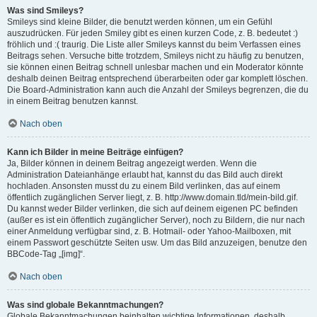
Was sind Smileys?
Smileys sind kleine Bilder, die benutzt werden können, um ein Gefühl
auszudrücken. Für jeden Smiley gibt es einen kurzen Code, z. B. bedeutet :)
fröhlich und :( traurig. Die Liste aller Smileys kannst du beim Verfassen eines
Beitrags sehen. Versuche bitte trotzdem, Smileys nicht zu häufig zu benutzen,
sie können einen Beitrag schnell unlesbar machen und ein Moderator könnte
deshalb deinen Beitrag entsprechend überarbeiten oder gar komplett löschen.
Die Board-Administration kann auch die Anzahl der Smileys begrenzen, die du
in einem Beitrag benutzen kannst.
Nach oben
Kann ich Bilder in meine Beiträge einfügen?
Ja, Bilder können in deinem Beitrag angezeigt werden. Wenn die
Administration Dateianhänge erlaubt hat, kannst du das Bild auch direkt
hochladen. Ansonsten musst du zu einem Bild verlinken, das auf einem
öffentlich zugänglichen Server liegt, z. B. http://www.domain.tld/mein-bild.gif.
Du kannst weder Bilder verlinken, die sich auf deinem eigenen PC befinden
(außer es ist ein öffentlich zugänglicher Server), noch zu Bildern, die nur nach
einer Anmeldung verfügbar sind, z. B. Hotmail- oder Yahoo-Mailboxen, mit
einem Passwort geschützte Seiten usw. Um das Bild anzuzeigen, benutze den
BBCode-Tag „[img]“.
Nach oben
Was sind globale Bekanntmachungen?
Globale Bekanntmachungen beinhalten wichtige Informationen, deshalb