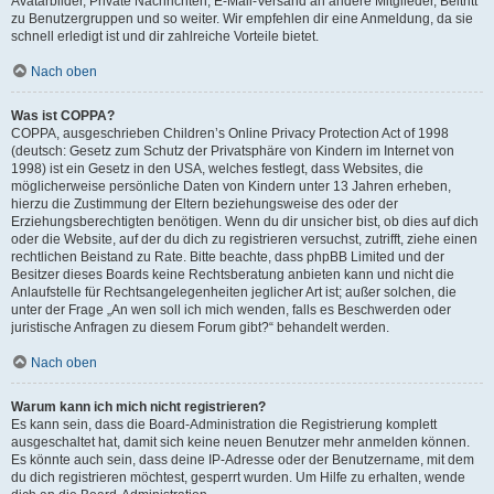
Avatarbilder, Private Nachrichten, E-Mail-Versand an andere Mitglieder, Beitritt
zu Benutzergruppen und so weiter. Wir empfehlen dir eine Anmeldung, da sie
schnell erledigt ist und dir zahlreiche Vorteile bietet.
Nach oben
Was ist COPPA?
COPPA, ausgeschrieben Children’s Online Privacy Protection Act of 1998
(deutsch: Gesetz zum Schutz der Privatsphäre von Kindern im Internet von
1998) ist ein Gesetz in den USA, welches festlegt, dass Websites, die
möglicherweise persönliche Daten von Kindern unter 13 Jahren erheben,
hierzu die Zustimmung der Eltern beziehungsweise des oder der
Erziehungsberechtigten benötigen. Wenn du dir unsicher bist, ob dies auf dich
oder die Website, auf der du dich zu registrieren versuchst, zutrifft, ziehe einen
rechtlichen Beistand zu Rate. Bitte beachte, dass phpBB Limited und der
Besitzer dieses Boards keine Rechtsberatung anbieten kann und nicht die
Anlaufstelle für Rechtsangelegenheiten jeglicher Art ist; außer solchen, die
unter der Frage „An wen soll ich mich wenden, falls es Beschwerden oder
juristische Anfragen zu diesem Forum gibt?“ behandelt werden.
Nach oben
Warum kann ich mich nicht registrieren?
Es kann sein, dass die Board-Administration die Registrierung komplett
ausgeschaltet hat, damit sich keine neuen Benutzer mehr anmelden können.
Es könnte auch sein, dass deine IP-Adresse oder der Benutzername, mit dem
du dich registrieren möchtest, gesperrt wurden. Um Hilfe zu erhalten, wende