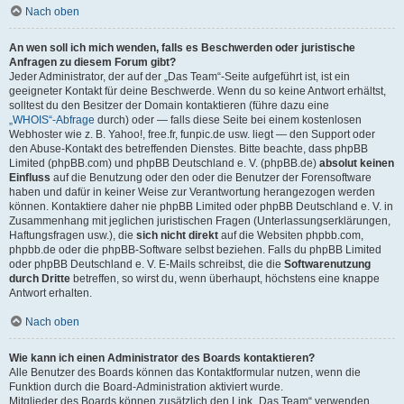
Nach oben
An wen soll ich mich wenden, falls es Beschwerden oder juristische
Anfragen zu diesem Forum gibt?
Jeder Administrator, der auf der „Das Team“-Seite aufgeführt ist, ist ein
geeigneter Kontakt für deine Beschwerde. Wenn du so keine Antwort erhältst,
solltest du den Besitzer der Domain kontaktieren (führe dazu eine
„WHOIS“-Abfrage
durch) oder — falls diese Seite bei einem kostenlosen
Webhoster wie z. B. Yahoo!, free.fr, funpic.de usw. liegt — den Support oder
den Abuse-Kontakt des betreffenden Dienstes. Bitte beachte, dass phpBB
Limited (phpBB.com) und phpBB Deutschland e. V. (phpBB.de)
absolut keinen
Einfluss
auf die Benutzung oder den oder die Benutzer der Forensoftware
haben und dafür in keiner Weise zur Verantwortung herangezogen werden
können. Kontaktiere daher nie phpBB Limited oder phpBB Deutschland e. V. in
Zusammenhang mit jeglichen juristischen Fragen (Unterlassungserklärungen,
Haftungsfragen usw.), die
sich nicht direkt
auf die Websiten phpbb.com,
phpbb.de oder die phpBB-Software selbst beziehen. Falls du phpBB Limited
oder phpBB Deutschland e. V. E-Mails schreibst, die die
Softwarenutzung
durch Dritte
betreffen, so wirst du, wenn überhaupt, höchstens eine knappe
Antwort erhalten.
Nach oben
Wie kann ich einen Administrator des Boards kontaktieren?
Alle Benutzer des Boards können das Kontaktformular nutzen, wenn die
Funktion durch die Board-Administration aktiviert wurde.
Mitglieder des Boards können zusätzlich den Link „Das Team“ verwenden.