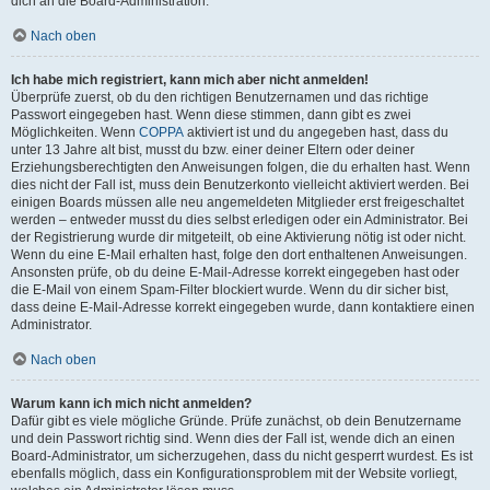
dich an die Board-Administration.
Nach oben
Ich habe mich registriert, kann mich aber nicht anmelden!
Überprüfe zuerst, ob du den richtigen Benutzernamen und das richtige
Passwort eingegeben hast. Wenn diese stimmen, dann gibt es zwei
Möglichkeiten. Wenn
COPPA
aktiviert ist und du angegeben hast, dass du
unter 13 Jahre alt bist, musst du bzw. einer deiner Eltern oder deiner
Erziehungsberechtigten den Anweisungen folgen, die du erhalten hast. Wenn
dies nicht der Fall ist, muss dein Benutzerkonto vielleicht aktiviert werden. Bei
einigen Boards müssen alle neu angemeldeten Mitglieder erst freigeschaltet
werden – entweder musst du dies selbst erledigen oder ein Administrator. Bei
der Registrierung wurde dir mitgeteilt, ob eine Aktivierung nötig ist oder nicht.
Wenn du eine E-Mail erhalten hast, folge den dort enthaltenen Anweisungen.
Ansonsten prüfe, ob du deine E-Mail-Adresse korrekt eingegeben hast oder
die E-Mail von einem Spam-Filter blockiert wurde. Wenn du dir sicher bist,
dass deine E-Mail-Adresse korrekt eingegeben wurde, dann kontaktiere einen
Administrator.
Nach oben
Warum kann ich mich nicht anmelden?
Dafür gibt es viele mögliche Gründe. Prüfe zunächst, ob dein Benutzername
und dein Passwort richtig sind. Wenn dies der Fall ist, wende dich an einen
Board-Administrator, um sicherzugehen, dass du nicht gesperrt wurdest. Es ist
ebenfalls möglich, dass ein Konfigurationsproblem mit der Website vorliegt,