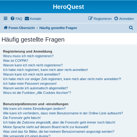
HeroQuest
FAQ
Kontakt
Registrieren
Anmelden
S
Foren-Übersicht
Häufig gestellte Fragen
u
Häufig gestellte Fragen
c
h
Registrierung und Anmeldung
Wozu muss ich mich registrieren?
e
Was ist COPPA?
Warum kann ich mich nicht registrieren?
Ich habe mich registriert, kann mich aber nicht anmelden!
Warum kann ich mich nicht anmelden?
Ich habe mich vor einiger Zeit registriert, kann mich aber nicht mehr anmelden?!
Ich habe mein Passwort vergessen!
Warum werde ich automatisch abgemeldet?
Wozu ist die Funktion „Alle Cookies löschen“?
Benutzerpräferenzen und -einstellungen
Wie kann ich meine Einstellungen ändern?
Wie kann ich verhindern, dass mein Benutzername in der Online-Liste auftaucht?
Die Forenuhr geht falsch!
Ich habe die Zeitzone eingestellt, aber die Forenuhr geht immer noch falsch!
Meine Sprache steht auf diesem Board nicht zur Auswahl!
Was sind das für Bilder, die bei meinem Benutzernamen angezeigt werden?
Wie verwende ich einen Avatar?