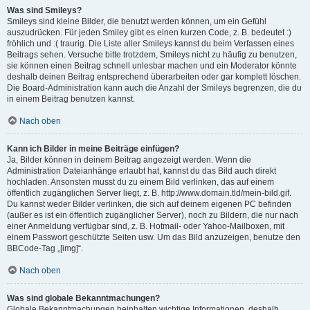
Was sind Smileys?
Smileys sind kleine Bilder, die benutzt werden können, um ein Gefühl
auszudrücken. Für jeden Smiley gibt es einen kurzen Code, z. B. bedeutet :)
fröhlich und :( traurig. Die Liste aller Smileys kannst du beim Verfassen eines
Beitrags sehen. Versuche bitte trotzdem, Smileys nicht zu häufig zu benutzen,
sie können einen Beitrag schnell unlesbar machen und ein Moderator könnte
deshalb deinen Beitrag entsprechend überarbeiten oder gar komplett löschen.
Die Board-Administration kann auch die Anzahl der Smileys begrenzen, die du
in einem Beitrag benutzen kannst.
Nach oben
Kann ich Bilder in meine Beiträge einfügen?
Ja, Bilder können in deinem Beitrag angezeigt werden. Wenn die
Administration Dateianhänge erlaubt hat, kannst du das Bild auch direkt
hochladen. Ansonsten musst du zu einem Bild verlinken, das auf einem
öffentlich zugänglichen Server liegt, z. B. http://www.domain.tld/mein-bild.gif.
Du kannst weder Bilder verlinken, die sich auf deinem eigenen PC befinden
(außer es ist ein öffentlich zugänglicher Server), noch zu Bildern, die nur nach
einer Anmeldung verfügbar sind, z. B. Hotmail- oder Yahoo-Mailboxen, mit
einem Passwort geschützte Seiten usw. Um das Bild anzuzeigen, benutze den
BBCode-Tag „[img]“.
Nach oben
Was sind globale Bekanntmachungen?
Globale Bekanntmachungen beinhalten wichtige Informationen, deshalb