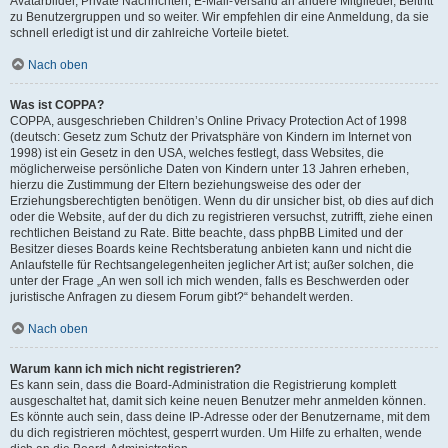
Avatarbilder, Private Nachrichten, E-Mail-Versand an andere Mitglieder, Beitritt
zu Benutzergruppen und so weiter. Wir empfehlen dir eine Anmeldung, da sie
schnell erledigt ist und dir zahlreiche Vorteile bietet.
Nach oben
Was ist COPPA?
COPPA, ausgeschrieben Children’s Online Privacy Protection Act of 1998
(deutsch: Gesetz zum Schutz der Privatsphäre von Kindern im Internet von
1998) ist ein Gesetz in den USA, welches festlegt, dass Websites, die
möglicherweise persönliche Daten von Kindern unter 13 Jahren erheben,
hierzu die Zustimmung der Eltern beziehungsweise des oder der
Erziehungsberechtigten benötigen. Wenn du dir unsicher bist, ob dies auf dich
oder die Website, auf der du dich zu registrieren versuchst, zutrifft, ziehe einen
rechtlichen Beistand zu Rate. Bitte beachte, dass phpBB Limited und der
Besitzer dieses Boards keine Rechtsberatung anbieten kann und nicht die
Anlaufstelle für Rechtsangelegenheiten jeglicher Art ist; außer solchen, die
unter der Frage „An wen soll ich mich wenden, falls es Beschwerden oder
juristische Anfragen zu diesem Forum gibt?“ behandelt werden.
Nach oben
Warum kann ich mich nicht registrieren?
Es kann sein, dass die Board-Administration die Registrierung komplett
ausgeschaltet hat, damit sich keine neuen Benutzer mehr anmelden können.
Es könnte auch sein, dass deine IP-Adresse oder der Benutzername, mit dem
du dich registrieren möchtest, gesperrt wurden. Um Hilfe zu erhalten, wende