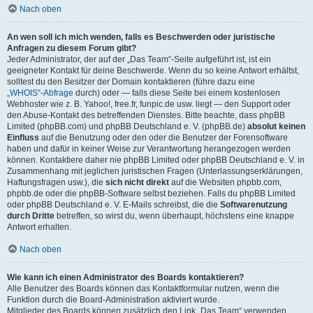
Nach oben
An wen soll ich mich wenden, falls es Beschwerden oder juristische
Anfragen zu diesem Forum gibt?
Jeder Administrator, der auf der „Das Team“-Seite aufgeführt ist, ist ein
geeigneter Kontakt für deine Beschwerde. Wenn du so keine Antwort erhältst,
solltest du den Besitzer der Domain kontaktieren (führe dazu eine
„WHOIS“-Abfrage
durch) oder — falls diese Seite bei einem kostenlosen
Webhoster wie z. B. Yahoo!, free.fr, funpic.de usw. liegt — den Support oder
den Abuse-Kontakt des betreffenden Dienstes. Bitte beachte, dass phpBB
Limited (phpBB.com) und phpBB Deutschland e. V. (phpBB.de)
absolut keinen
Einfluss
auf die Benutzung oder den oder die Benutzer der Forensoftware
haben und dafür in keiner Weise zur Verantwortung herangezogen werden
können. Kontaktiere daher nie phpBB Limited oder phpBB Deutschland e. V. in
Zusammenhang mit jeglichen juristischen Fragen (Unterlassungserklärungen,
Haftungsfragen usw.), die
sich nicht direkt
auf die Websiten phpbb.com,
phpbb.de oder die phpBB-Software selbst beziehen. Falls du phpBB Limited
oder phpBB Deutschland e. V. E-Mails schreibst, die die
Softwarenutzung
durch Dritte
betreffen, so wirst du, wenn überhaupt, höchstens eine knappe
Antwort erhalten.
Nach oben
Wie kann ich einen Administrator des Boards kontaktieren?
Alle Benutzer des Boards können das Kontaktformular nutzen, wenn die
Funktion durch die Board-Administration aktiviert wurde.
Mitglieder des Boards können zusätzlich den Link „Das Team“ verwenden.