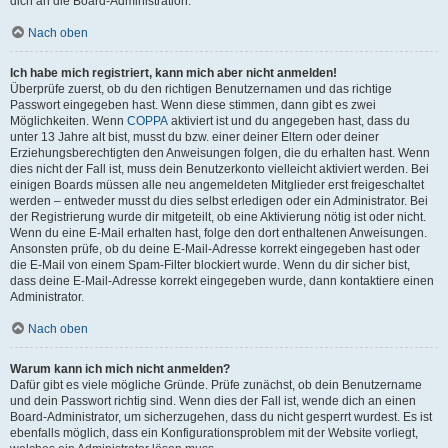
dich an die Board-Administration.
Nach oben
Ich habe mich registriert, kann mich aber nicht anmelden!
Überprüfe zuerst, ob du den richtigen Benutzernamen und das richtige
Passwort eingegeben hast. Wenn diese stimmen, dann gibt es zwei
Möglichkeiten. Wenn
COPPA
aktiviert ist und du angegeben hast, dass du
unter 13 Jahre alt bist, musst du bzw. einer deiner Eltern oder deiner
Erziehungsberechtigten den Anweisungen folgen, die du erhalten hast. Wenn
dies nicht der Fall ist, muss dein Benutzerkonto vielleicht aktiviert werden. Bei
einigen Boards müssen alle neu angemeldeten Mitglieder erst freigeschaltet
werden – entweder musst du dies selbst erledigen oder ein Administrator. Bei
der Registrierung wurde dir mitgeteilt, ob eine Aktivierung nötig ist oder nicht.
Wenn du eine E-Mail erhalten hast, folge den dort enthaltenen Anweisungen.
Ansonsten prüfe, ob du deine E-Mail-Adresse korrekt eingegeben hast oder
die E-Mail von einem Spam-Filter blockiert wurde. Wenn du dir sicher bist,
dass deine E-Mail-Adresse korrekt eingegeben wurde, dann kontaktiere einen
Administrator.
Nach oben
Warum kann ich mich nicht anmelden?
Dafür gibt es viele mögliche Gründe. Prüfe zunächst, ob dein Benutzername
und dein Passwort richtig sind. Wenn dies der Fall ist, wende dich an einen
Board-Administrator, um sicherzugehen, dass du nicht gesperrt wurdest. Es ist
ebenfalls möglich, dass ein Konfigurationsproblem mit der Website vorliegt,