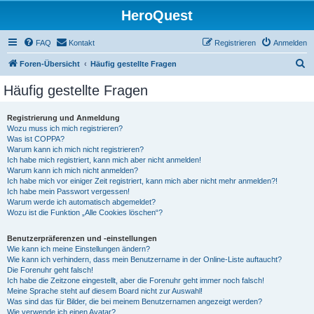
HeroQuest
FAQ
Kontakt
Registrieren
Anmelden
S
Foren-Übersicht
Häufig gestellte Fragen
u
Häufig gestellte Fragen
c
h
Registrierung und Anmeldung
Wozu muss ich mich registrieren?
e
Was ist COPPA?
Warum kann ich mich nicht registrieren?
Ich habe mich registriert, kann mich aber nicht anmelden!
Warum kann ich mich nicht anmelden?
Ich habe mich vor einiger Zeit registriert, kann mich aber nicht mehr anmelden?!
Ich habe mein Passwort vergessen!
Warum werde ich automatisch abgemeldet?
Wozu ist die Funktion „Alle Cookies löschen“?
Benutzerpräferenzen und -einstellungen
Wie kann ich meine Einstellungen ändern?
Wie kann ich verhindern, dass mein Benutzername in der Online-Liste auftaucht?
Die Forenuhr geht falsch!
Ich habe die Zeitzone eingestellt, aber die Forenuhr geht immer noch falsch!
Meine Sprache steht auf diesem Board nicht zur Auswahl!
Was sind das für Bilder, die bei meinem Benutzernamen angezeigt werden?
Wie verwende ich einen Avatar?