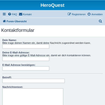
HeroQuest
FAQ
Kontakt
Registrieren
Anmelden
S
Foren-Übersicht
u
Kontaktformular
c
h
Dein Name:
Bitte trage deinen Namen ein, damit deine Nachricht zugeordnet werden kann.
e
Deine E-Mail-Adresse:
Bitte trage eine gültige E-Mail-Adresse ein, damit wir dich kontaktieren können.
E-Mail Adresse bestätigen:
Betreff:
Nachrichtentext: