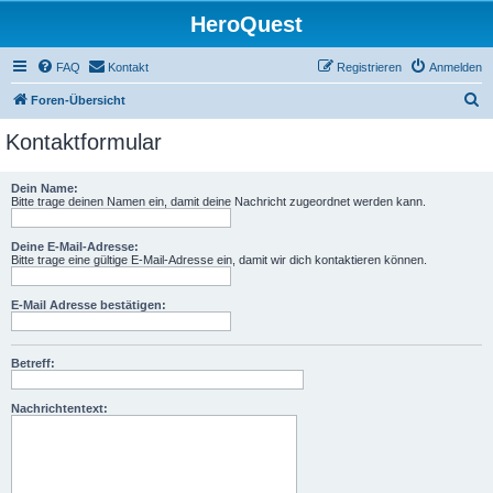
HeroQuest
FAQ
Kontakt
Registrieren
Anmelden
S
Foren-Übersicht
u
Kontaktformular
c
h
Dein Name:
Bitte trage deinen Namen ein, damit deine Nachricht zugeordnet werden kann.
e
Deine E-Mail-Adresse:
Bitte trage eine gültige E-Mail-Adresse ein, damit wir dich kontaktieren können.
E-Mail Adresse bestätigen:
Betreff:
Nachrichtentext: