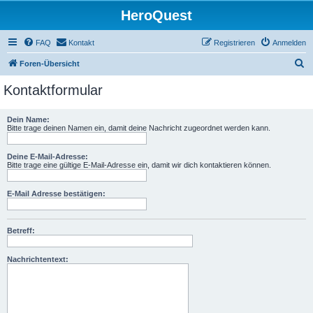
HeroQuest
FAQ
Kontakt
Registrieren
Anmelden
S
Foren-Übersicht
u
Kontaktformular
c
h
Dein Name:
Bitte trage deinen Namen ein, damit deine Nachricht zugeordnet werden kann.
e
Deine E-Mail-Adresse:
Bitte trage eine gültige E-Mail-Adresse ein, damit wir dich kontaktieren können.
E-Mail Adresse bestätigen:
Betreff:
Nachrichtentext: