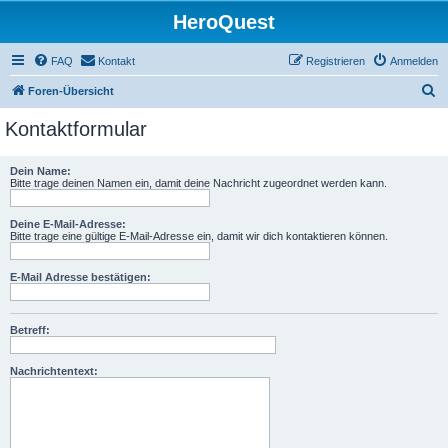
HeroQuest
FAQ
Kontakt
Registrieren
Anmelden
S
Foren-Übersicht
u
Kontaktformular
c
h
Dein Name:
Bitte trage deinen Namen ein, damit deine Nachricht zugeordnet werden kann.
e
Deine E-Mail-Adresse:
Bitte trage eine gültige E-Mail-Adresse ein, damit wir dich kontaktieren können.
E-Mail Adresse bestätigen:
Betreff:
Nachrichtentext: