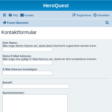
HeroQuest
FAQ
Kontakt
Registrieren
Anmelden
S
Foren-Übersicht
u
Kontaktformular
c
h
Dein Name:
Bitte trage deinen Namen ein, damit deine Nachricht zugeordnet werden kann.
e
Deine E-Mail-Adresse:
Bitte trage eine gültige E-Mail-Adresse ein, damit wir dich kontaktieren können.
E-Mail Adresse bestätigen:
Betreff:
Nachrichtentext: