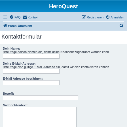
HeroQuest
FAQ
Kontakt
Registrieren
Anmelden
S
Foren-Übersicht
u
Kontaktformular
c
h
Dein Name:
Bitte trage deinen Namen ein, damit deine Nachricht zugeordnet werden kann.
e
Deine E-Mail-Adresse:
Bitte trage eine gültige E-Mail-Adresse ein, damit wir dich kontaktieren können.
E-Mail Adresse bestätigen:
Betreff:
Nachrichtentext: