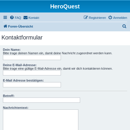
HeroQuest
FAQ
Kontakt
Registrieren
Anmelden
S
Foren-Übersicht
u
Kontaktformular
c
h
Dein Name:
Bitte trage deinen Namen ein, damit deine Nachricht zugeordnet werden kann.
e
Deine E-Mail-Adresse:
Bitte trage eine gültige E-Mail-Adresse ein, damit wir dich kontaktieren können.
E-Mail Adresse bestätigen:
Betreff:
Nachrichtentext: