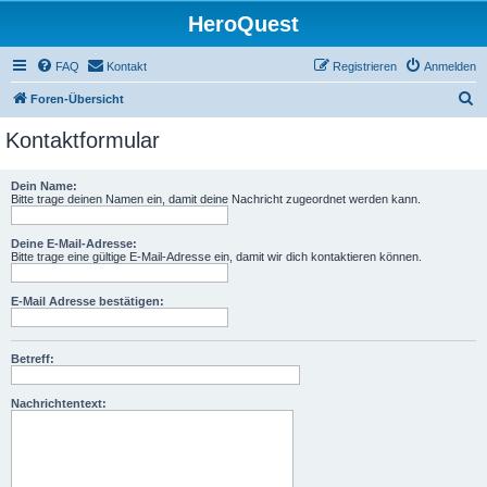
HeroQuest
FAQ
Kontakt
Registrieren
Anmelden
S
Foren-Übersicht
u
Kontaktformular
c
h
Dein Name:
Bitte trage deinen Namen ein, damit deine Nachricht zugeordnet werden kann.
e
Deine E-Mail-Adresse:
Bitte trage eine gültige E-Mail-Adresse ein, damit wir dich kontaktieren können.
E-Mail Adresse bestätigen:
Betreff:
Nachrichtentext: