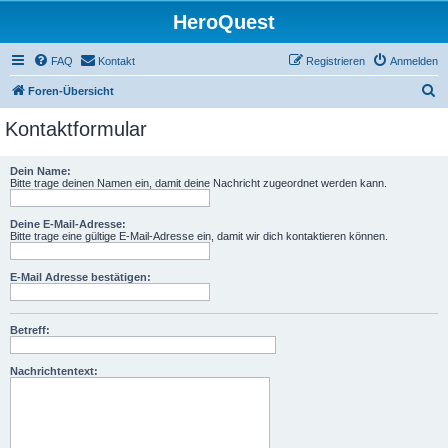
HeroQuest
FAQ
Kontakt
Registrieren
Anmelden
S
Foren-Übersicht
u
Kontaktformular
c
h
Dein Name:
Bitte trage deinen Namen ein, damit deine Nachricht zugeordnet werden kann.
e
Deine E-Mail-Adresse:
Bitte trage eine gültige E-Mail-Adresse ein, damit wir dich kontaktieren können.
E-Mail Adresse bestätigen:
Betreff:
Nachrichtentext: