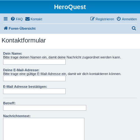
HeroQuest
FAQ
Kontakt
Registrieren
Anmelden
S
Foren-Übersicht
u
Kontaktformular
c
h
Dein Name:
Bitte trage deinen Namen ein, damit deine Nachricht zugeordnet werden kann.
e
Deine E-Mail-Adresse:
Bitte trage eine gültige E-Mail-Adresse ein, damit wir dich kontaktieren können.
E-Mail Adresse bestätigen:
Betreff:
Nachrichtentext: