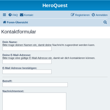
HeroQuest
FAQ
Kontakt
Registrieren
Anmelden
S
Foren-Übersicht
u
Kontaktformular
c
h
Dein Name:
Bitte trage deinen Namen ein, damit deine Nachricht zugeordnet werden kann.
e
Deine E-Mail-Adresse:
Bitte trage eine gültige E-Mail-Adresse ein, damit wir dich kontaktieren können.
E-Mail Adresse bestätigen:
Betreff:
Nachrichtentext: