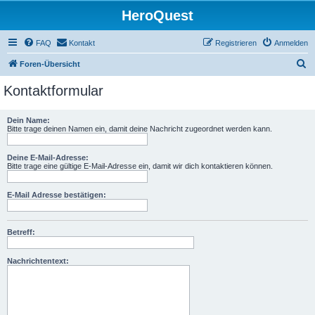
HeroQuest
FAQ
Kontakt
Registrieren
Anmelden
S
Foren-Übersicht
u
Kontaktformular
c
h
Dein Name:
Bitte trage deinen Namen ein, damit deine Nachricht zugeordnet werden kann.
e
Deine E-Mail-Adresse:
Bitte trage eine gültige E-Mail-Adresse ein, damit wir dich kontaktieren können.
E-Mail Adresse bestätigen:
Betreff:
Nachrichtentext: