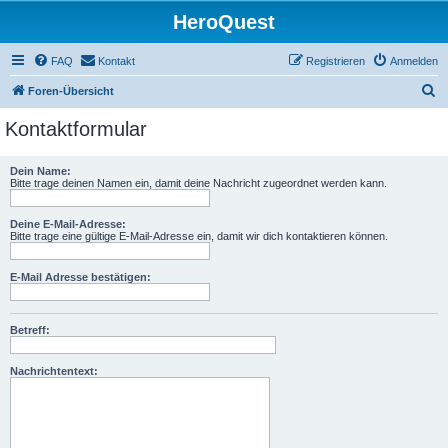
HeroQuest
FAQ
Kontakt
Registrieren
Anmelden
S
Foren-Übersicht
u
Kontaktformular
c
h
Dein Name:
Bitte trage deinen Namen ein, damit deine Nachricht zugeordnet werden kann.
e
Deine E-Mail-Adresse:
Bitte trage eine gültige E-Mail-Adresse ein, damit wir dich kontaktieren können.
E-Mail Adresse bestätigen:
Betreff:
Nachrichtentext: