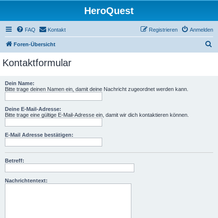
HeroQuest
FAQ
Kontakt
Registrieren
Anmelden
S
Foren-Übersicht
u
Kontaktformular
c
h
Dein Name:
Bitte trage deinen Namen ein, damit deine Nachricht zugeordnet werden kann.
e
Deine E-Mail-Adresse:
Bitte trage eine gültige E-Mail-Adresse ein, damit wir dich kontaktieren können.
E-Mail Adresse bestätigen:
Betreff:
Nachrichtentext: