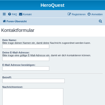
HeroQuest
FAQ
Kontakt
Registrieren
Anmelden
S
Foren-Übersicht
u
Kontaktformular
c
h
Dein Name:
Bitte trage deinen Namen ein, damit deine Nachricht zugeordnet werden kann.
e
Deine E-Mail-Adresse:
Bitte trage eine gültige E-Mail-Adresse ein, damit wir dich kontaktieren können.
E-Mail Adresse bestätigen:
Betreff:
Nachrichtentext: