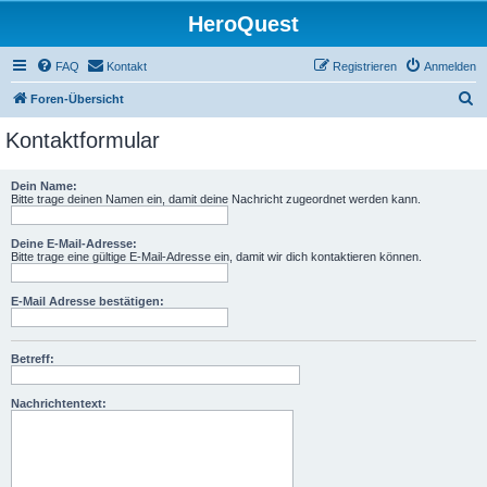
HeroQuest
FAQ
Kontakt
Registrieren
Anmelden
S
Foren-Übersicht
u
Kontaktformular
c
h
Dein Name:
Bitte trage deinen Namen ein, damit deine Nachricht zugeordnet werden kann.
e
Deine E-Mail-Adresse:
Bitte trage eine gültige E-Mail-Adresse ein, damit wir dich kontaktieren können.
E-Mail Adresse bestätigen:
Betreff:
Nachrichtentext: