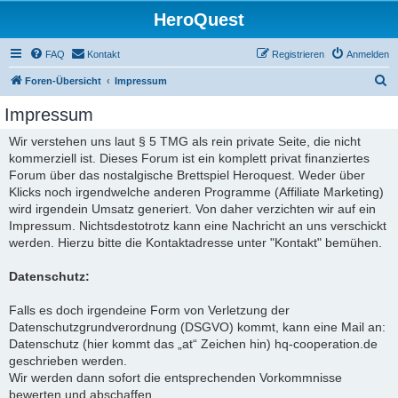
HeroQuest
FAQ
Kontakt
Registrieren
Anmelden
S
Foren-Übersicht
Impressum
u
Impressum
c
Wir verstehen uns laut § 5 TMG als rein private Seite, die nicht
h
kommerziell ist. Dieses Forum ist ein komplett privat finanziertes
e
Forum über das nostalgische Brettspiel Heroquest. Weder über
Klicks noch irgendwelche anderen Programme (Affiliate Marketing)
wird irgendein Umsatz generiert. Von daher verzichten wir auf ein
Impressum. Nichtsdestotrotz kann eine Nachricht an uns verschickt
werden. Hierzu bitte die Kontaktadresse unter "Kontakt" bemühen.
Datenschutz:
Falls es doch irgendeine Form von Verletzung der
Datenschutzgrundverordnung (DSGVO) kommt, kann eine Mail an:
Datenschutz (hier kommt das „at“ Zeichen hin) hq-cooperation.de
geschrieben werden.
Wir werden dann sofort die entsprechenden Vorkommnisse
bewerten und abschaffen.