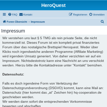
HeroQuest
FAQ
Kontakt
Registrieren
Anmelden
S
Foren-Übersicht
Impressum
u
Impressum
c
Wir verstehen uns laut § 5 TMG als rein private Seite, die nicht
h
kommerziell ist. Dieses Forum ist ein komplett privat finanziertes
e
Forum über das nostalgische Brettspiel Heroquest. Weder über
Klicks noch irgendwelche anderen Programme (Affiliate Marketing)
wird irgendein Umsatz generiert. Von daher verzichten wir auf ein
Impressum. Nichtsdestotrotz kann eine Nachricht an uns verschickt
werden. Hierzu bitte die Kontaktadresse unter "Kontakt" bemühen.
Datenschutz:
Falls es doch irgendeine Form von Verletzung der
Datenschutzgrundverordnung (DSGVO) kommt, kann eine Mail an:
Datenschutz (hier kommt das „at“ Zeichen hin) hq-cooperation.de
geschrieben werden.
Wir werden dann sofort die entsprechenden Vorkommnisse
bewerten und abschaffen.