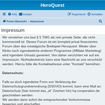
HeroQuest
FAQ
Kontakt
Registrieren
Anmelden
S
Foren-Übersicht
Impressum
u
Impressum
c
Wir verstehen uns laut § 5 TMG als rein private Seite, die nicht
h
kommerziell ist. Dieses Forum ist ein komplett privat finanziertes
e
Forum über das nostalgische Brettspiel Heroquest. Weder über
Klicks noch irgendwelche anderen Programme (Affiliate Marketing)
wird irgendein Umsatz generiert. Von daher verzichten wir auf ein
Impressum. Nichtsdestotrotz kann eine Nachricht an uns verschickt
werden. Hierzu bitte die Kontaktadresse unter "Kontakt" bemühen.
Datenschutz:
Falls es doch irgendeine Form von Verletzung der
Datenschutzgrundverordnung (DSGVO) kommt, kann eine Mail an:
Datenschutz (hier kommt das „at“ Zeichen hin) hq-cooperation.de
geschrieben werden.
Wir werden dann sofort die entsprechenden Vorkommnisse
bewerten und abschaffen.