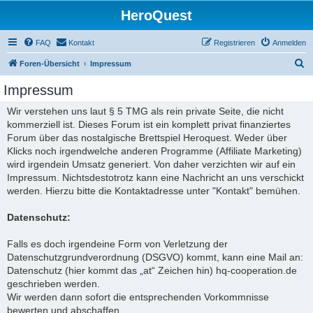
HeroQuest
FAQ
Kontakt
Registrieren
Anmelden
S
Foren-Übersicht
Impressum
u
Impressum
c
Wir verstehen uns laut § 5 TMG als rein private Seite, die nicht
h
kommerziell ist. Dieses Forum ist ein komplett privat finanziertes
e
Forum über das nostalgische Brettspiel Heroquest. Weder über
Klicks noch irgendwelche anderen Programme (Affiliate Marketing)
wird irgendein Umsatz generiert. Von daher verzichten wir auf ein
Impressum. Nichtsdestotrotz kann eine Nachricht an uns verschickt
werden. Hierzu bitte die Kontaktadresse unter "Kontakt" bemühen.
Datenschutz:
Falls es doch irgendeine Form von Verletzung der
Datenschutzgrundverordnung (DSGVO) kommt, kann eine Mail an:
Datenschutz (hier kommt das „at“ Zeichen hin) hq-cooperation.de
geschrieben werden.
Wir werden dann sofort die entsprechenden Vorkommnisse
bewerten und abschaffen.