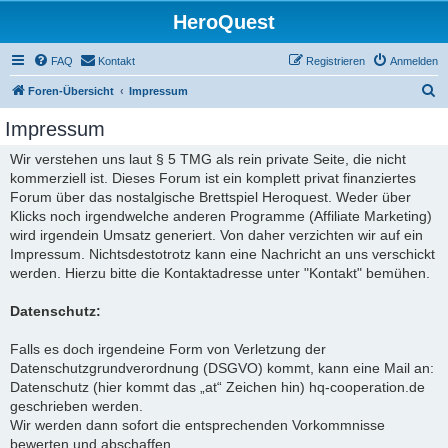
HeroQuest
FAQ
Kontakt
Registrieren
Anmelden
S
Foren-Übersicht
Impressum
u
Impressum
c
Wir verstehen uns laut § 5 TMG als rein private Seite, die nicht
h
kommerziell ist. Dieses Forum ist ein komplett privat finanziertes
e
Forum über das nostalgische Brettspiel Heroquest. Weder über
Klicks noch irgendwelche anderen Programme (Affiliate Marketing)
wird irgendein Umsatz generiert. Von daher verzichten wir auf ein
Impressum. Nichtsdestotrotz kann eine Nachricht an uns verschickt
werden. Hierzu bitte die Kontaktadresse unter "Kontakt" bemühen.
Datenschutz:
Falls es doch irgendeine Form von Verletzung der
Datenschutzgrundverordnung (DSGVO) kommt, kann eine Mail an:
Datenschutz (hier kommt das „at“ Zeichen hin) hq-cooperation.de
geschrieben werden.
Wir werden dann sofort die entsprechenden Vorkommnisse
bewerten und abschaffen.