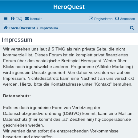
HeroQuest
FAQ
Kontakt
Registrieren
Anmelden
S
Foren-Übersicht
Impressum
u
Impressum
c
Wir verstehen uns laut § 5 TMG als rein private Seite, die nicht
h
kommerziell ist. Dieses Forum ist ein komplett privat finanziertes
e
Forum über das nostalgische Brettspiel Heroquest. Weder über
Klicks noch irgendwelche anderen Programme (Affiliate Marketing)
wird irgendein Umsatz generiert. Von daher verzichten wir auf ein
Impressum. Nichtsdestotrotz kann eine Nachricht an uns verschickt
werden. Hierzu bitte die Kontaktadresse unter "Kontakt" bemühen.
Datenschutz:
Falls es doch irgendeine Form von Verletzung der
Datenschutzgrundverordnung (DSGVO) kommt, kann eine Mail an:
Datenschutz (hier kommt das „at“ Zeichen hin) hq-cooperation.de
geschrieben werden.
Wir werden dann sofort die entsprechenden Vorkommnisse
bewerten und abschaffen.