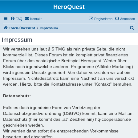
HeroQuest
FAQ
Kontakt
Registrieren
Anmelden
S
Foren-Übersicht
Impressum
u
Impressum
c
Wir verstehen uns laut § 5 TMG als rein private Seite, die nicht
h
kommerziell ist. Dieses Forum ist ein komplett privat finanziertes
e
Forum über das nostalgische Brettspiel Heroquest. Weder über
Klicks noch irgendwelche anderen Programme (Affiliate Marketing)
wird irgendein Umsatz generiert. Von daher verzichten wir auf ein
Impressum. Nichtsdestotrotz kann eine Nachricht an uns verschickt
werden. Hierzu bitte die Kontaktadresse unter "Kontakt" bemühen.
Datenschutz:
Falls es doch irgendeine Form von Verletzung der
Datenschutzgrundverordnung (DSGVO) kommt, kann eine Mail an:
Datenschutz (hier kommt das „at“ Zeichen hin) hq-cooperation.de
geschrieben werden.
Wir werden dann sofort die entsprechenden Vorkommnisse
bewerten und abschaffen.