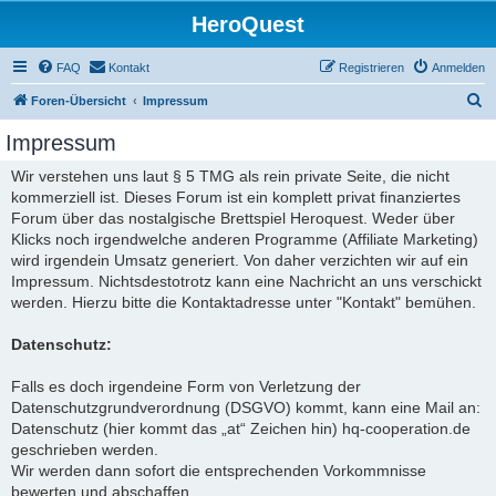
HeroQuest
FAQ
Kontakt
Registrieren
Anmelden
S
Foren-Übersicht
Impressum
u
Impressum
c
Wir verstehen uns laut § 5 TMG als rein private Seite, die nicht
h
kommerziell ist. Dieses Forum ist ein komplett privat finanziertes
e
Forum über das nostalgische Brettspiel Heroquest. Weder über
Klicks noch irgendwelche anderen Programme (Affiliate Marketing)
wird irgendein Umsatz generiert. Von daher verzichten wir auf ein
Impressum. Nichtsdestotrotz kann eine Nachricht an uns verschickt
werden. Hierzu bitte die Kontaktadresse unter "Kontakt" bemühen.
Datenschutz:
Falls es doch irgendeine Form von Verletzung der
Datenschutzgrundverordnung (DSGVO) kommt, kann eine Mail an:
Datenschutz (hier kommt das „at“ Zeichen hin) hq-cooperation.de
geschrieben werden.
Wir werden dann sofort die entsprechenden Vorkommnisse
bewerten und abschaffen.