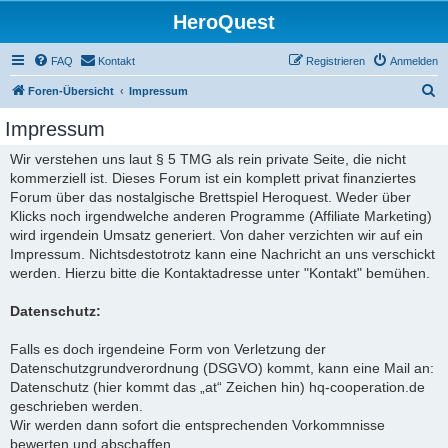
HeroQuest
FAQ
Kontakt
Registrieren
Anmelden
S
Foren-Übersicht
Impressum
u
Impressum
c
Wir verstehen uns laut § 5 TMG als rein private Seite, die nicht
h
kommerziell ist. Dieses Forum ist ein komplett privat finanziertes
e
Forum über das nostalgische Brettspiel Heroquest. Weder über
Klicks noch irgendwelche anderen Programme (Affiliate Marketing)
wird irgendein Umsatz generiert. Von daher verzichten wir auf ein
Impressum. Nichtsdestotrotz kann eine Nachricht an uns verschickt
werden. Hierzu bitte die Kontaktadresse unter "Kontakt" bemühen.
Datenschutz:
Falls es doch irgendeine Form von Verletzung der
Datenschutzgrundverordnung (DSGVO) kommt, kann eine Mail an:
Datenschutz (hier kommt das „at“ Zeichen hin) hq-cooperation.de
geschrieben werden.
Wir werden dann sofort die entsprechenden Vorkommnisse
bewerten und abschaffen.