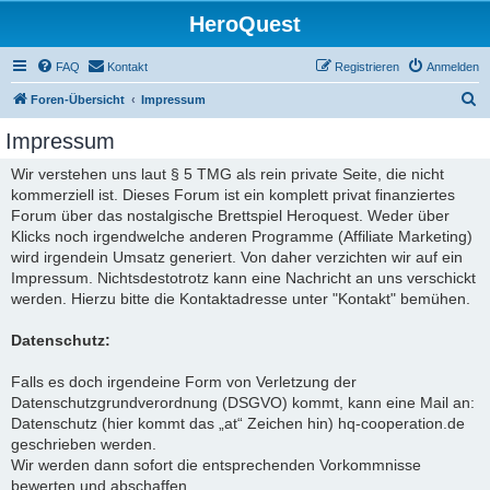
HeroQuest
FAQ
Kontakt
Registrieren
Anmelden
S
Foren-Übersicht
Impressum
u
Impressum
c
Wir verstehen uns laut § 5 TMG als rein private Seite, die nicht
h
kommerziell ist. Dieses Forum ist ein komplett privat finanziertes
e
Forum über das nostalgische Brettspiel Heroquest. Weder über
Klicks noch irgendwelche anderen Programme (Affiliate Marketing)
wird irgendein Umsatz generiert. Von daher verzichten wir auf ein
Impressum. Nichtsdestotrotz kann eine Nachricht an uns verschickt
werden. Hierzu bitte die Kontaktadresse unter "Kontakt" bemühen.
Datenschutz:
Falls es doch irgendeine Form von Verletzung der
Datenschutzgrundverordnung (DSGVO) kommt, kann eine Mail an:
Datenschutz (hier kommt das „at“ Zeichen hin) hq-cooperation.de
geschrieben werden.
Wir werden dann sofort die entsprechenden Vorkommnisse
bewerten und abschaffen.