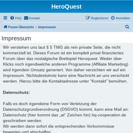
HeroQuest
FAQ
Kontakt
Registrieren
Anmelden
S
Foren-Übersicht
Impressum
u
Impressum
c
Wir verstehen uns laut § 5 TMG als rein private Seite, die nicht
h
kommerziell ist. Dieses Forum ist ein komplett privat finanziertes
e
Forum über das nostalgische Brettspiel Heroquest. Weder über
Klicks noch irgendwelche anderen Programme (Affiliate Marketing)
wird irgendein Umsatz generiert. Von daher verzichten wir auf ein
Impressum. Nichtsdestotrotz kann eine Nachricht an uns verschickt
werden. Hierzu bitte die Kontaktadresse unter "Kontakt" bemühen.
Datenschutz:
Falls es doch irgendeine Form von Verletzung der
Datenschutzgrundverordnung (DSGVO) kommt, kann eine Mail an:
Datenschutz (hier kommt das „at“ Zeichen hin) hq-cooperation.de
geschrieben werden.
Wir werden dann sofort die entsprechenden Vorkommnisse
bewerten und abschaffen.