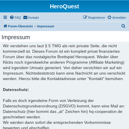
HeroQuest
FAQ
Kontakt
Registrieren
Anmelden
S
Foren-Übersicht
Impressum
u
Impressum
c
Wir verstehen uns laut § 5 TMG als rein private Seite, die nicht
h
kommerziell ist. Dieses Forum ist ein komplett privat finanziertes
e
Forum über das nostalgische Brettspiel Heroquest. Weder über
Klicks noch irgendwelche anderen Programme (Affiliate Marketing)
wird irgendein Umsatz generiert. Von daher verzichten wir auf ein
Impressum. Nichtsdestotrotz kann eine Nachricht an uns verschickt
werden. Hierzu bitte die Kontaktadresse unter "Kontakt" bemühen.
Datenschutz:
Falls es doch irgendeine Form von Verletzung der
Datenschutzgrundverordnung (DSGVO) kommt, kann eine Mail an:
Datenschutz (hier kommt das „at“ Zeichen hin) hq-cooperation.de
geschrieben werden.
Wir werden dann sofort die entsprechenden Vorkommnisse
bewerten und abschaffen.