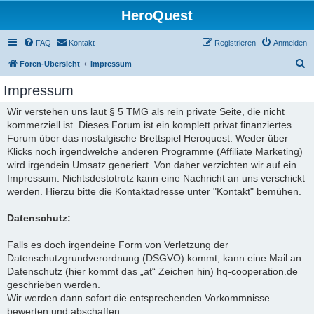
HeroQuest
FAQ
Kontakt
Registrieren
Anmelden
S
Foren-Übersicht
Impressum
u
Impressum
c
Wir verstehen uns laut § 5 TMG als rein private Seite, die nicht
h
kommerziell ist. Dieses Forum ist ein komplett privat finanziertes
e
Forum über das nostalgische Brettspiel Heroquest. Weder über
Klicks noch irgendwelche anderen Programme (Affiliate Marketing)
wird irgendein Umsatz generiert. Von daher verzichten wir auf ein
Impressum. Nichtsdestotrotz kann eine Nachricht an uns verschickt
werden. Hierzu bitte die Kontaktadresse unter "Kontakt" bemühen.
Datenschutz:
Falls es doch irgendeine Form von Verletzung der
Datenschutzgrundverordnung (DSGVO) kommt, kann eine Mail an:
Datenschutz (hier kommt das „at“ Zeichen hin) hq-cooperation.de
geschrieben werden.
Wir werden dann sofort die entsprechenden Vorkommnisse
bewerten und abschaffen.