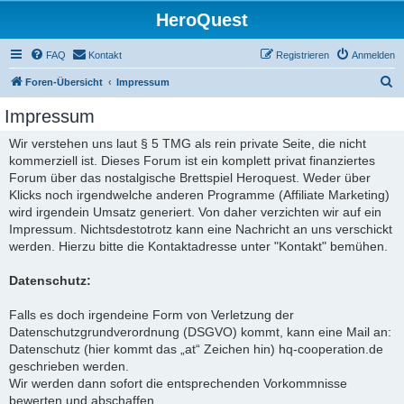
HeroQuest
FAQ
Kontakt
Registrieren
Anmelden
S
Foren-Übersicht
Impressum
u
Impressum
c
Wir verstehen uns laut § 5 TMG als rein private Seite, die nicht
h
kommerziell ist. Dieses Forum ist ein komplett privat finanziertes
e
Forum über das nostalgische Brettspiel Heroquest. Weder über
Klicks noch irgendwelche anderen Programme (Affiliate Marketing)
wird irgendein Umsatz generiert. Von daher verzichten wir auf ein
Impressum. Nichtsdestotrotz kann eine Nachricht an uns verschickt
werden. Hierzu bitte die Kontaktadresse unter "Kontakt" bemühen.
Datenschutz:
Falls es doch irgendeine Form von Verletzung der
Datenschutzgrundverordnung (DSGVO) kommt, kann eine Mail an:
Datenschutz (hier kommt das „at“ Zeichen hin) hq-cooperation.de
geschrieben werden.
Wir werden dann sofort die entsprechenden Vorkommnisse
bewerten und abschaffen.