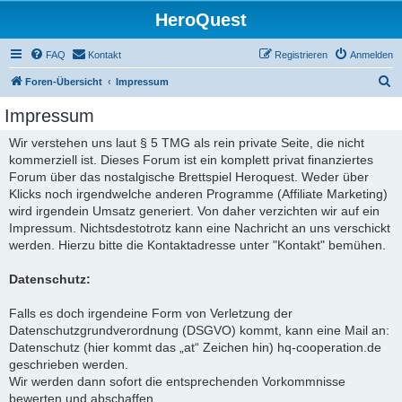
HeroQuest
FAQ
Kontakt
Registrieren
Anmelden
S
Foren-Übersicht
Impressum
u
Impressum
c
Wir verstehen uns laut § 5 TMG als rein private Seite, die nicht
h
kommerziell ist. Dieses Forum ist ein komplett privat finanziertes
e
Forum über das nostalgische Brettspiel Heroquest. Weder über
Klicks noch irgendwelche anderen Programme (Affiliate Marketing)
wird irgendein Umsatz generiert. Von daher verzichten wir auf ein
Impressum. Nichtsdestotrotz kann eine Nachricht an uns verschickt
werden. Hierzu bitte die Kontaktadresse unter "Kontakt" bemühen.
Datenschutz:
Falls es doch irgendeine Form von Verletzung der
Datenschutzgrundverordnung (DSGVO) kommt, kann eine Mail an:
Datenschutz (hier kommt das „at“ Zeichen hin) hq-cooperation.de
geschrieben werden.
Wir werden dann sofort die entsprechenden Vorkommnisse
bewerten und abschaffen.