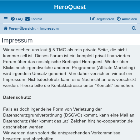
HeroQuest
FAQ
Kontakt
Registrieren
Anmelden
S
Foren-Übersicht
Impressum
u
Impressum
c
Wir verstehen uns laut § 5 TMG als rein private Seite, die nicht
h
kommerziell ist. Dieses Forum ist ein komplett privat finanziertes
e
Forum über das nostalgische Brettspiel Heroquest. Weder über
Klicks noch irgendwelche anderen Programme (Affiliate Marketing)
wird irgendein Umsatz generiert. Von daher verzichten wir auf ein
Impressum. Nichtsdestotrotz kann eine Nachricht an uns verschickt
werden. Hierzu bitte die Kontaktadresse unter "Kontakt" bemühen.
Datenschutz:
Falls es doch irgendeine Form von Verletzung der
Datenschutzgrundverordnung (DSGVO) kommt, kann eine Mail an:
Datenschutz (hier kommt das „at“ Zeichen hin) hq-cooperation.de
geschrieben werden.
Wir werden dann sofort die entsprechenden Vorkommnisse
bewerten und abschaffen.