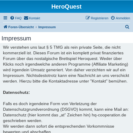
HeroQuest
FAQ
Kontakt
Registrieren
Anmelden
S
Foren-Übersicht
Impressum
u
Impressum
c
Wir verstehen uns laut § 5 TMG als rein private Seite, die nicht
h
kommerziell ist. Dieses Forum ist ein komplett privat finanziertes
e
Forum über das nostalgische Brettspiel Heroquest. Weder über
Klicks noch irgendwelche anderen Programme (Affiliate Marketing)
wird irgendein Umsatz generiert. Von daher verzichten wir auf ein
Impressum. Nichtsdestotrotz kann eine Nachricht an uns verschickt
werden. Hierzu bitte die Kontaktadresse unter "Kontakt" bemühen.
Datenschutz:
Falls es doch irgendeine Form von Verletzung der
Datenschutzgrundverordnung (DSGVO) kommt, kann eine Mail an:
Datenschutz (hier kommt das „at“ Zeichen hin) hq-cooperation.de
geschrieben werden.
Wir werden dann sofort die entsprechenden Vorkommnisse
bewerten und abschaffen.