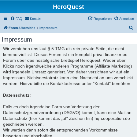
HeroQuest
FAQ
Kontakt
Registrieren
Anmelden
S
Foren-Übersicht
Impressum
u
Impressum
c
Wir verstehen uns laut § 5 TMG als rein private Seite, die nicht
h
kommerziell ist. Dieses Forum ist ein komplett privat finanziertes
e
Forum über das nostalgische Brettspiel Heroquest. Weder über
Klicks noch irgendwelche anderen Programme (Affiliate Marketing)
wird irgendein Umsatz generiert. Von daher verzichten wir auf ein
Impressum. Nichtsdestotrotz kann eine Nachricht an uns verschickt
werden. Hierzu bitte die Kontaktadresse unter "Kontakt" bemühen.
Datenschutz:
Falls es doch irgendeine Form von Verletzung der
Datenschutzgrundverordnung (DSGVO) kommt, kann eine Mail an:
Datenschutz (hier kommt das „at“ Zeichen hin) hq-cooperation.de
geschrieben werden.
Wir werden dann sofort die entsprechenden Vorkommnisse
bewerten und abschaffen.