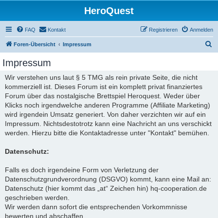
HeroQuest
FAQ
Kontakt
Registrieren
Anmelden
S
Foren-Übersicht
Impressum
u
Impressum
c
Wir verstehen uns laut § 5 TMG als rein private Seite, die nicht
h
kommerziell ist. Dieses Forum ist ein komplett privat finanziertes
e
Forum über das nostalgische Brettspiel Heroquest. Weder über
Klicks noch irgendwelche anderen Programme (Affiliate Marketing)
wird irgendein Umsatz generiert. Von daher verzichten wir auf ein
Impressum. Nichtsdestotrotz kann eine Nachricht an uns verschickt
werden. Hierzu bitte die Kontaktadresse unter "Kontakt" bemühen.
Datenschutz:
Falls es doch irgendeine Form von Verletzung der
Datenschutzgrundverordnung (DSGVO) kommt, kann eine Mail an:
Datenschutz (hier kommt das „at“ Zeichen hin) hq-cooperation.de
geschrieben werden.
Wir werden dann sofort die entsprechenden Vorkommnisse
bewerten und abschaffen.